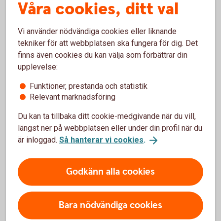
Våra cookies, ditt val
Så uppdaterar du kontonumret
hos Skatteverket
Vi använder nödvändiga cookies eller liknande
tekniker för att webbplatsen ska fungera för dig. Det
finns även cookies du kan välja som förbättrar din
Gå in på skatteverket.se
upplevelse:
Tryck på fliken ”Skatter”. Är du företagare välj
Funktioner, prestanda och statistik
Relevant marknadsföring
först fliken Företag.
Ditt Skattekonto för in- och
Du kan ta tillbaka ditt cookie-medgivande när du vill,
utbetalningar
längst ner på webbplatsen eller under din profil när du
är inloggad.
Så hanterar vi cookies
.
Välj ”Skattekonto – betala och få tillbaka” i
menyn och välj sedan ”Utbetalning från
skattekontot”. Till sist väljer du ”Anmäla konto”.
Godkänn alla cookies
Logga in
Logga nu in i e-tjänsten Skattekonto. När du är
Bara nödvändiga cookies
inloggad, tryck på fliken ”Utbetalning”.