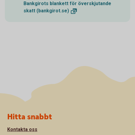
Bankgirots blankett för överskjutande
skatt
(bankgirot.se)
Sidfot
Hitta snabbt
Kontakta oss