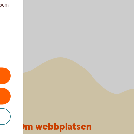
a som
Om webbplatsen