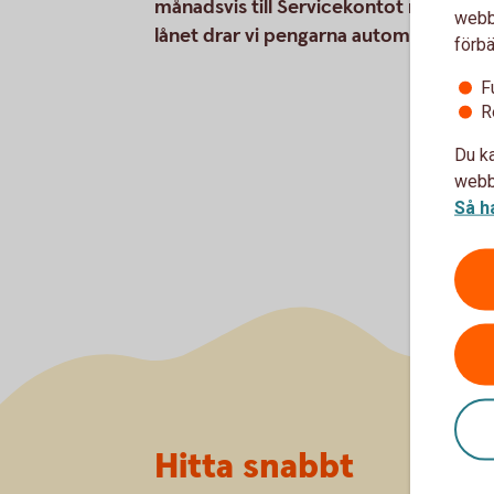
månadsvis till Servicekontot med auto
webbp
lånet drar vi pengarna automatiskt fr
förbä
F
R
Du ka
webbp
Så h
Sidfot
Hitta snabbt
Om