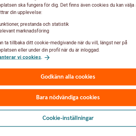
matisk överföring. När det är dags för betalning på
latsen ska fungera för dig. Det finns även cookies du kan välj
ån kontot. Dessutom undviker du onödiga aviavgifter.
ttrar din upplevelse:
unktioner, prestanda och statistik
elevant marknadsföring
n ta tillbaka ditt cookie-medgivande när du vill, längst ner på
latsen eller under din profil när du är inloggad.
anterar vi cookies
.
Godkänn alla cookies
Bara nödvändiga cookies
Cookie-inställningar
 oss
Säkerhet och