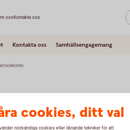
m oss
Kontakta oss
et
Kontakta oss
Samhällsengagemang
ervicekonto
åra cookies, ditt val
gen av dina räntor och amorteringar med vårt
lningar varje kvartal, kan du fördela beloppet
vänder nödvändiga cookies eller liknande tekniker för att