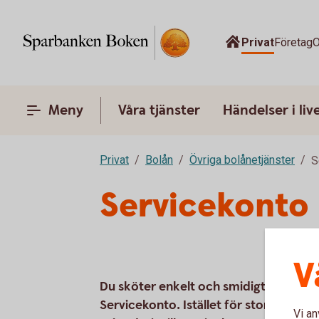
Privat
Företag
O
Meny
Våra tjänster
Händelser i liv
Privat
Bolån
Övriga bolånetjänster
S
Servicekonto
V
Du sköter enkelt och smidigt betalnin
Servicekonto. Istället för stora utbeta
Vi an