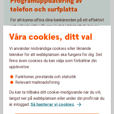
Programuppdatering av
telefon och surfplatta
För att kunna utföra dina bankärenden på ett effektivt
och säkert sätt i vår app är det viktigt att du har en
uppdaterad version av operativsystemet på din
Våra cookies, ditt val
mobil eller surfplatta.
Vi använder nödvändiga cookies eller liknande
Uppdatera operativsystem på mobila
tekniker för att webbplatsen ska fungera för dig. Det
enheter
finns även cookies du kan välja som förbättrar din
upplevelse:
Funktioner, prestanda och statistik
Relevant marknadsföring
Programuppdatering av
Du kan ta tillbaka ditt cookie-medgivande när du vill,
telefon och surfplatta
längst ner på webbplatsen eller under din profil när du
är inloggad.
Så hanterar vi cookies
.
För att appen ska fungera behöver du ha en