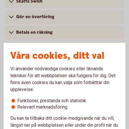
Skaffa Swish
Gör en överföring
Betala en räkning
Skaffa e-faktura
Våra cookies, ditt val
Lägg till nytt autogiro
Vi använder nödvändiga cookies eller liknande
tekniker för att webbplatsen ska fungera för dig. Det
Spärra kort och beställ nytt kort
finns även cookies du kan välja som förbättrar din
upplevelse:
Aktivera nytt kort
Funktioner, prestanda och statistik
Relevant marknadsföring
Lös in avi
Du kan ta tillbaka ditt cookie-medgivande när du vill,
längst ner på webbplatsen eller under din profil när du
Få utbetalningar direkt till ditt konto