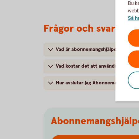
Du ka
webbp
Så h
Frågor och svar om
Vad är abonnemangshjälpen?
Vad kostar det att använda abonne
Hur avslutar jag Abonnemangshjälpe
Abonnemangshjälp