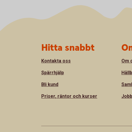
Sidfot
Hitta snabbt
Om
Kontakta oss
Om 
Spärrhjälp
Håll
Bli kund
Sam
Priser, räntor och kurser
Jobb