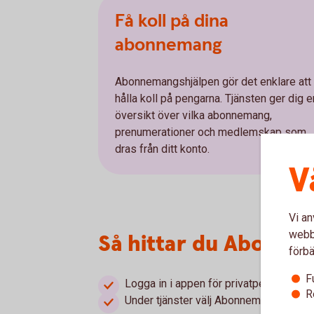
Få koll på dina
abonnemang
Abonnemangshjälpen gör det enklare att
hålla koll på pengarna. Tjänsten ger dig e
översikt över vilka abonnemang,
prenumerationer och medlemskap som
dras från ditt konto.
V
Vi an
webbp
Så hittar du Abonne
förbä
F
Logga in i appen för privatpersoner och
R
Under tjänster välj Abonnemangshjälpen