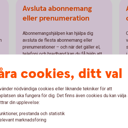
Avsluta abonnemang
eller prenumeration
Abonnemangshjälpen kan hjälpa dig
n
avsluta de flesta abonnemang eller
v
prenumerationer – och när det gäller el,
s
telefoni och bredband kan du få hjälp att
i
byta leverantör.
åra cookies, ditt val
vänder nödvändiga cookies eller liknande tekniker för att
latsen ska fungera för dig. Det finns även cookies du kan välj
mangshjälpen i appen
ttrar din upplevelse:
unktioner, prestanda och statistik
 välj Du.
elevant marknadsföring
 och följ instruktionerna på skärmen.