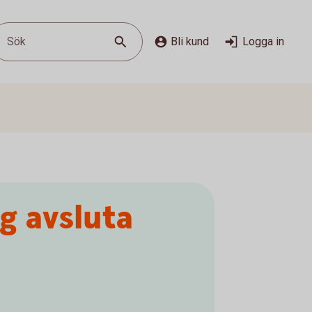
Sök
Bli kund
Logga in
g avsluta