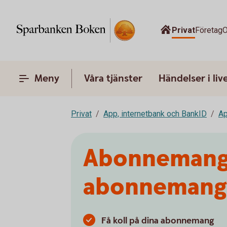
Privat
Företag
O
Meny
Våra tjänster
Händelser i liv
Privat
App, internetbank och BankID
A
Abonnemangsh
abonnemang
Få koll på dina abonnemang