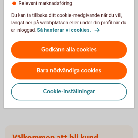
Relevant marknadsföring
försäkringarna?
Du kan ta tillbaka ditt cookie-medgivande när du vill,
När slutar den tidigare ägarens försäkring att
längst ner på webbplatsen eller under din profil när du
gälla?
är inloggad.
Så hanterar vi cookies
.
Om man övningskör och olyckan är framme,
Godkänn alla cookies
täcker bilförsäkringen då?
Gäller bilförsäkringen utanför Sverige?
Bara nödvändiga cookies
Täcker försäkringen viltolyckor?
Cookie-inställningar
Vilka bilar har en vagnskadegaranti?
Välkommen att bli kund