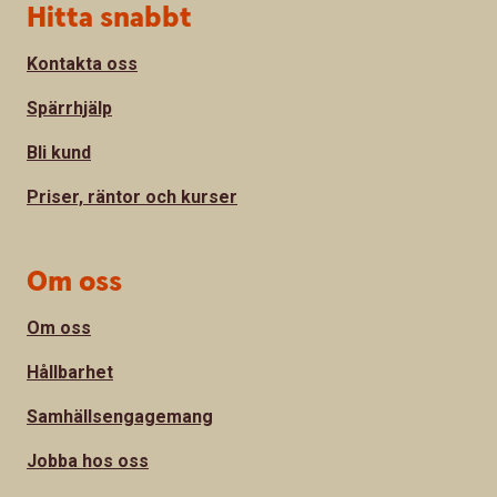
Sidfot
Hitta snabbt
Kontakta oss
Spärrhjälp
Bli kund
Priser, räntor och kurser
Om oss
Om oss
Hållbarhet
Samhällsengagemang
Jobba hos oss