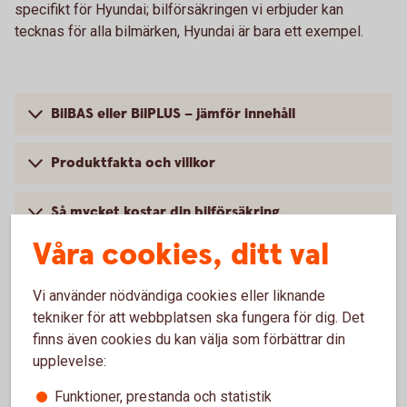
specifikt för Hyundai; bilförsäkringen vi erbjuder kan
tecknas för alla bilmärken, Hyundai är bara ett exempel.
BilBAS eller BilPLUS – jämför innehåll
Produktfakta och villkor
Så mycket kostar din bilförsäkring
Våra cookies, ditt val
Vi använder nödvändiga cookies eller liknande
Vanliga frågor om att försäkra
tekniker för att webbplatsen ska fungera för dig. Det
finns även cookies du kan välja som förbättrar din
Hyundai
upplevelse:
Funktioner, prestanda och statistik
Trafik, hel och halv – vad är det för skillnad på