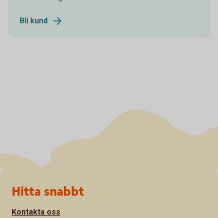
Bli kund
Sidfot
Hitta snabbt
Kontakta oss