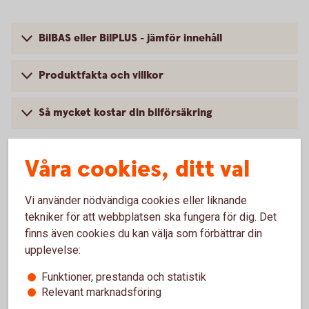
BilBAS eller BilPLUS - jämför innehåll
Produktfakta och villkor
Så mycket kostar din bilförsäkring
Våra cookies, ditt val
Vanliga frågor om att försäkra
Vi använder nödvändiga cookies eller liknande
Volvo
tekniker för att webbplatsen ska fungera för dig. Det
finns även cookies du kan välja som förbättrar din
upplevelse:
Trafik, hel och halv – vad är det för skillnad på
försäkringarna?
Funktioner, prestanda och statistik
Relevant marknadsföring
När slutar den tidigare ägarens försäkring att