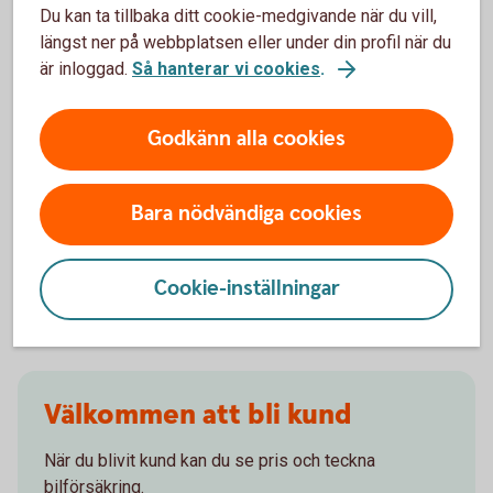
Du kan ta tillbaka ditt cookie-medgivande när du vill,
gälla?
längst ner på webbplatsen eller under din profil när du
är inloggad.
Så hanterar vi cookies
.
Om man övningskör och olyckan är framme,
täcker bilförsäkringen då?
Godkänn alla cookies
Gäller bilförsäkringen utanför Sverige?
Bara nödvändiga cookies
Täcker försäkringen viltolyckor?
Vilka bilar har en vagnskadegaranti?
Cookie-inställningar
Välkommen att bli kund
När du blivit kund kan du se pris och teckna
bilförsäkring.