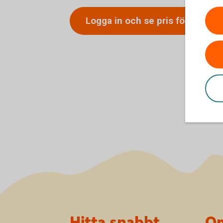
Logga in och se pris för
hemför
Sidfot
Hitta snabbt
Om