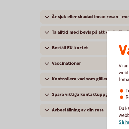
Är sjuk eller skadad innan resan - 
Ta alltid med bevis på att du är förs
V
Beställ EU-kortet
Vaccinationer
Vi an
webbp
Kontrollera vad som gäller för ditt 
förbä
F
Spara viktiga kontaktuppgifter
R
Du ka
Avbeställning av din resa
webbp
Så h