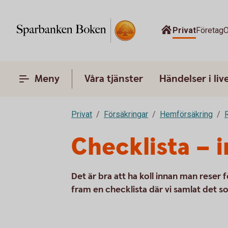
Privat
Företag
O
Meny
Våra tjänster
Händelser i liv
Privat
Försäkringar
Hemförsäkring
Checklista – 
Det är bra att ha koll innan man reser fö
fram en checklista där vi samlat det so