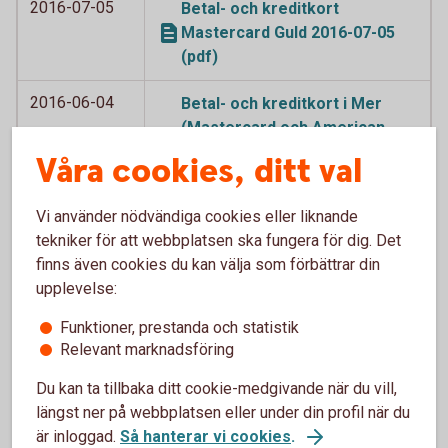
2016-07-05
Betal- och kreditkort
Mastercard Guld 2016-07-05
(pdf)
2016-06-04
Betal- och kreditkort i Mer
(Mastercard och American
Express) med avtalade
Våra cookies, ditt val
tilläggstjänster 2016-06-04
(pdf)
Vi använder nödvändiga cookies eller liknande
tekniker för att webbplatsen ska fungera för dig. Det
2016-06-04
Betal- och kreditkort
finns även cookies du kan välja som förbättrar din
Mastercard (tidigare
upplevelse:
Världsnaturkortet) och
Världsnaturkortet betal- och
Funktioner, prestanda och statistik
kreditkort Mastercard 2016-
Relevant marknadsföring
06-04 (pdf)
Du kan ta tillbaka ditt cookie-medgivande när du vill,
längst ner på webbplatsen eller under din profil när du
2016-06-04
Betal- och kreditkort
är inloggad.
Så hanterar vi cookies
.
Mastercard, betal- och