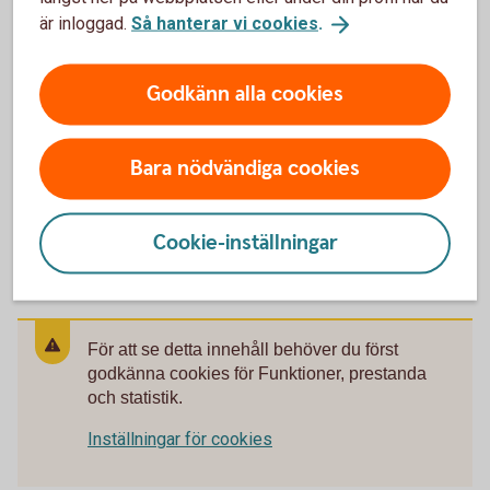
är inloggad.
Så hanterar vi cookies
.
alla frågor gällande Mastercard Platinum.
Spärrservice öppet dygnet runt och för övriga frågor
vardagar 9.00-18.00.
Godkänn alla cookies
Platinumservice
Bara nödvändiga cookies
Trygghetstjänster för Mastercard Platinum
(platinumservice.se)
Cookie-inställningar
För att se detta innehåll behöver du först
godkänna cookies för Funktioner, prestanda
och statistik.
Inställningar för cookies