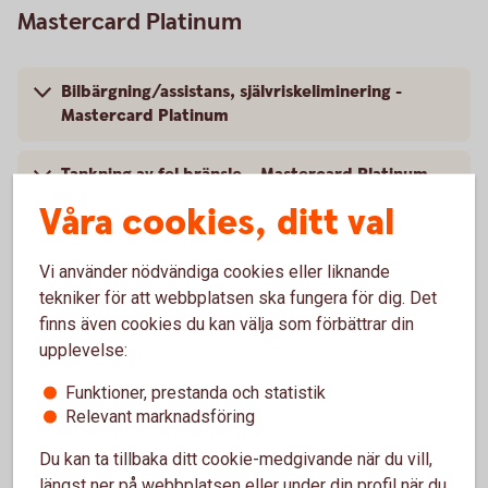
Mastercard Platinum
Bilbärgning/assistans, självriskeliminering -
Mastercard Platinum
Tankning av fel bränsle – Mastercard Platinum
Våra cookies, ditt val
Villkor - Mastercard Platinum
Vi använder nödvändiga cookies eller liknande
tekniker för att webbplatsen ska fungera för dig. Det
finns även cookies du kan välja som förbättrar din
upplevelse:
Kontakt Mastercard Platinum
Funktioner, prestanda och statistik
Ring 0771-42 00 10 – frågor eller spärr av
Relevant marknadsföring
kort, Mastercard Platinum
Du kan ta tillbaka ditt cookie-medgivande när du vill,
längst ner på webbplatsen eller under din profil när du
Frågor om försäkring, spärra kortet? Ett nummer för