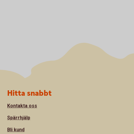
Sidfot
Hitta snabbt
Kontakta oss
Spärrhjälp
Bli kund