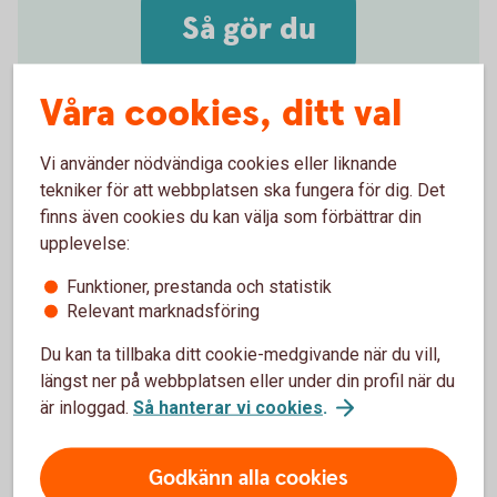
Så gör du
Våra cookies, ditt val
Vi använder nödvändiga cookies eller liknande
tekniker för att webbplatsen ska fungera för dig. Det
Aktivera kortet i butik eller
finns även cookies du kan välja som förbättrar din
uttagsautomat
upplevelse:
Valde du PIN-kod själv när du beställde ditt nya
Funktioner, prestanda och statistik
kort? Eller har du fått ett ersättningskort med samma
Relevant marknadsföring
PIN-kod som ditt tidigare kort? Då kan du börja
använda kortet direkt i uttagsautomat eller butik. Du
Du kan ta tillbaka ditt cookie-medgivande när du vill,
gör det genom att stoppa in kortet i kortläsaren och
längst ner på webbplatsen eller under din profil när du
ange din PIN-kod. Därefter kan du blippa kortet som
är inloggad.
Så hanterar vi cookies
.
vanligt.
Godkänn alla cookies