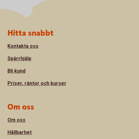
Sidfot
Hitta snabbt
Kontakta oss
Spärrhjälp
Bli kund
Priser, räntor och kurser
Om oss
Om oss
Hållbarhet