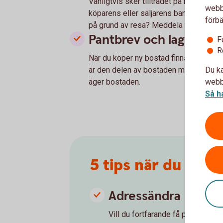
Vanligtvis sker tillträdet på mäklaren
webbp
köparens eller säljarens bank. Har du in
förbä
på grund av resa? Meddela mäklaren i g
Pantbrev och lagfart
F
R
När du köper ny bostad finns det viss
Du ka
är den delen av bostaden man använder 
webbp
äger bostaden.
Så h
5 tips när du flytt
Adressändra
Vill du fortfarande få post? Gör 