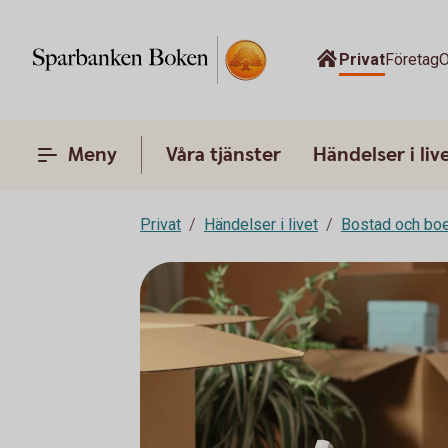
Privat
Företag
O
Meny
Våra tjänster
Händelser i liv
Privat
Händelser i livet
Bostad och bo