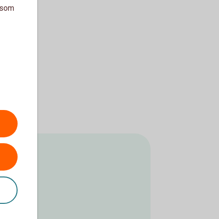
a som