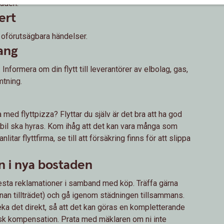
taden.
fert
ör oförutsägbara händelser.
ang
nformera om din flytt till leverantörer av elbolag, gas,
mtning.
med flyttpizza? Flyttar du själv är det bra att ha god
tbil ska hyras. Kom ihåg att det kan vara många som
itar flyttfirma, se till att försäkring finns för att slippa
en i nya bostaden
 flesta reklamationer i samband med köp. Träffa gärna
nan tillträdet) och gå igenom städningen tillsammans.
ka det direkt, så att det kan göras en kompletterande
isk kompensation. Prata med mäklaren om ni inte