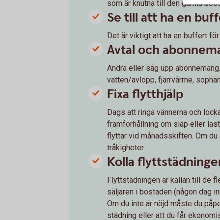
som är knutna till den gamla bos
Se till att ha en buf
Det är viktigt att ha en buffert f
Avtal och abonnem
Ändra eller säg upp abonnemang. I
vatten/avlopp, fjärrvärme, sophä
Fixa flytthjälp
Dags att ringa vännerna och locka 
framförhållning om släp eller las
flyttar vid månadsskiften. Om du anl
tråkigheter.
Kolla flyttstädning
Flyttstädningen är källan till de
säljaren i bostaden (någon dag in
Om du inte är nöjd måste du påpe
städning eller att du får ekonom