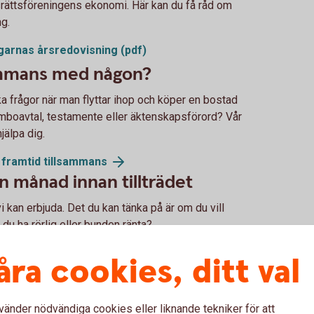
dsrättsföreningens ekonomi. Här kan du få råd om
ng.
garnas årsredovisning (pdf)
ammans med någon?
ska frågor när man flyttar ihop och köper en bostad
mboavtal, testamente eller äktenskapsförord? Vår
jälpa dig.
gg framtid tillsammans
 månad innan tillträdet
i kan erbjuda. Det du kan tänka på är om du vill
 du ha rörlig eller bunden ränta?
ringar du behöver. Det är klokt att försäkra både
åra cookies, ditt val
vänder nödvändiga cookies eller liknande tekniker för att