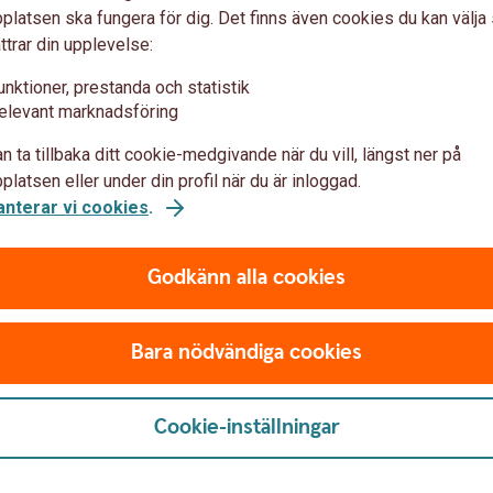
s kontor, men det kan även genomföras hos
latsen ska fungera för dig. Det finns även cookies du kan välj
te möjlighet att vara med på tillträdet, till exempel
ttrar din upplevelse:
od tid så att fullmakt kan ordnas.
unktioner, prestanda och statistik
elevant marknadsföring
a engångskostnader du behöver tänka på. Pantbrev
n ta tillbaka ditt cookie-medgivande när du vill, längst ner på
som säkerhet i banken. Lagfart är kvitto på att du
latsen eller under din profil när du är inloggad.
anterar vi cookies
.
Godkänn alla cookies
Bara nödvändiga cookies
ar
Cookie-inställningar
adressändring och för över eller säg upp prenumerationer