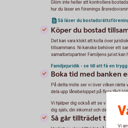
Glöm inte heller att kontrollera bosta
hur du läser en förenings årsredovisni
Så läser du bostadsrättsförenin
Köper du bostad tills
Det kan vara klokt att kolla över juridi
tillsammans. Ni kanske behöver ett sa
samarbetspartner Familjens jurist kan h
Familjejuridik - se till att få en try
Boka tid med banken en
På detta möte ser vi över vilken ränta v
dela upp lånebeloppet på flera lån? Vill
Vi hjälper dig också att se vilka försäk
V
dig själv, din inkomst och din bostad.
Så går tillträdet till
Vi an