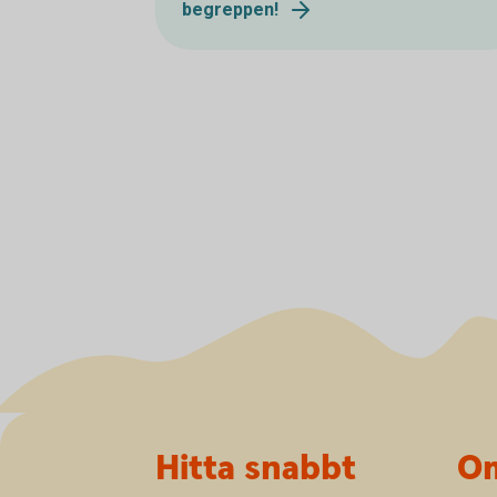
begreppen!
Sidfot
Hitta snabbt
Om