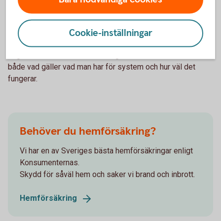
att anpassa till nya
omständigheter?
Cookie-inställningar
Kommunerna behöver se över upptagningsförmågan av
dagvatten, och här ser det väldigt olika ut i olika kommuner,
både vad gäller vad man har för system och hur väl det
fungerar.
Behöver du hemförsäkring?
Vi har en av Sveriges bästa hemförsäkringar enligt
Konsumenternas.
Skydd för såväl hem och saker vi brand och inbrott.
Hemförsäkring