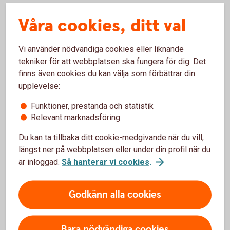
Nej, inga sådana ändringar syns ännu. Däremot kan man
Våra cookies, ditt val
tänka sig att man framåt kommer titta på enskilda hus och
var de är belägna och att det blir en högre riskpremie för att
försäkra ett hus som ligger vid ett vattendrag och är lågt
Vi använder nödvändiga cookies eller liknande
beläget.
tekniker för att webbplatsen ska fungera för dig. Det
finns även cookies du kan välja som förbättrar din
upplevelse:
Vad tror du om olyckor framåt
relaterat till vädret?
Funktioner, prestanda och statistik
Relevant marknadsföring
Det vi har sett på senare tid är att det har blivit svårare att
Du kan ta tillbaka ditt cookie-medgivande när du vill,
förutspå var skyfallen kommer att ske och hur stora de
längst ner på webbplatsen eller under din profil när du
kommer att bli, och det tror vi att vi kommer se mer av
är inloggad.
Så hanterar vi cookies
.
framåt.
Godkänn alla cookies
Behövs det förändringar i
infrastrukturen runt våra hus för
Bara nödvändiga cookies