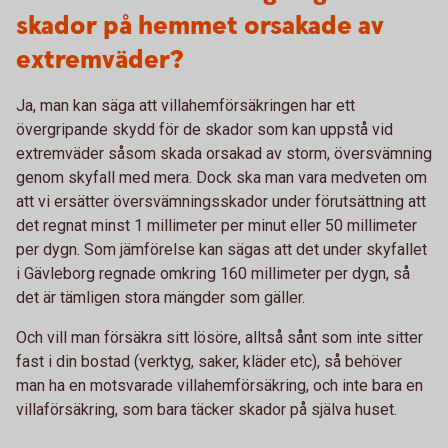
skador på hemmet orsakade av
extremväder?
Ja, man kan säga att villahemförsäkringen har ett
övergripande skydd för de skador som kan uppstå vid
extremväder såsom skada orsakad av storm, översvämning
genom skyfall med mera. Dock ska man vara medveten om
att vi ersätter översvämningsskador under förutsättning att
det regnat minst 1 millimeter per minut eller 50 millimeter
per dygn. Som jämförelse kan sägas att det under skyfallet
i Gävleborg regnade omkring 160 millimeter per dygn, så
det är tämligen stora mängder som gäller.
Och vill man försäkra sitt lösöre, alltså sånt som inte sitter
fast i din bostad (verktyg, saker, kläder etc), så behöver
man ha en motsvarade villahemförsäkring, och inte bara en
villaförsäkring, som bara täcker skador på själva huset.