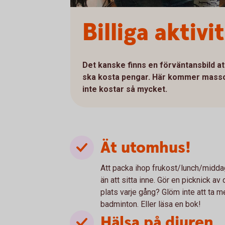
Billiga aktiv
Det kanske finns en förväntansbild at
ska kosta pengar. Här kommer massor 
inte kostar så mycket.
Ät utomhus!
Att packa ihop frukost/lunch/middag 
än att sitta inne. Gör en picknick av
plats varje gång? Glöm inte att ta m
badminton. Eller läsa en bok!
Hälsa på djuren