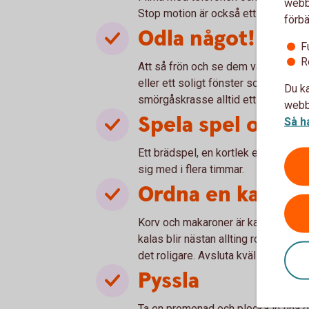
webbp
Stop motion är också ett kul och enke
förbä
Odla något!
F
R
Att så frön och se dem växa är kul fö
eller ett soligt fönster som passar t
Du ka
smörgåskrasse alltid ett säkert kort
webbp
Spela spel och p
Så h
Ett brädspel, en kortlek eller ett p
sig med i flera timmar.
Ordna en kalasm
Korv och makaroner är kanske inte 
kalas blir nästan allting roligare. E
det roligare. Avsluta kvällsmiddag
Pyssla
Ta en promenad och plocka in fina g