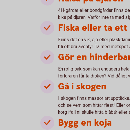
4H-gårdar eller bondgårdar finns de
kika på djuren. Varför inte ta med s
Fiska eller ta et
Finns det en vik, sjö eller plaskda
bli ett bra äventyr. Ta med metspöt 
Gör en hinderba
En rolig sak som kan engagera hela f
förloraren får ta disken? Vid dåligt
Gå i skogen
I skogen finns massor att upptäcka. 
och se vem som hittar flest! Eller o
korg ifall ni skulle hitta blåbär elle
Bygg en koja