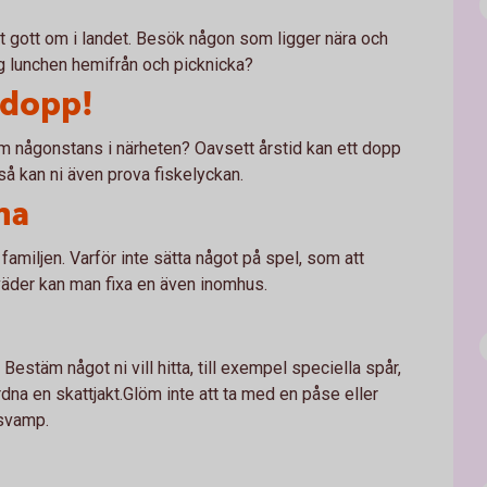
t gott om i landet. Besök någon som ligger nära och
ig lunchen hemifrån och picknicka?
t dopp!
mm någonstans i närheten? Oavsett årstid kan ett dopp
så kan ni även prova fiskelyckan.
na
amiljen. Varför inte sätta något på spel, som att
 väder kan man fixa en även inomhus.
Bestäm något ni vill hitta, till exempel speciella spår,
rdna en skattjakt.Glöm inte att ta med en påse eller
r svamp.