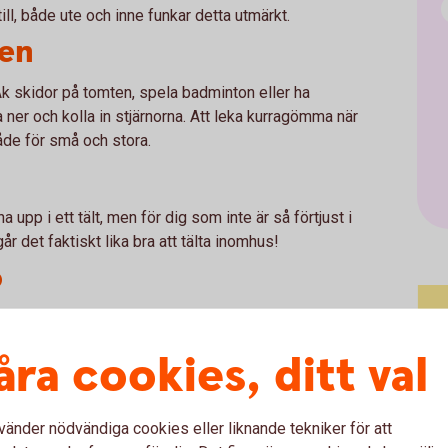
till, både ute och inne funkar detta utmärkt.
den
 Åk skidor på tomten, spela badminton eller ha
a ner och kolla in stjärnorna. Att leka kurragömma när
både för små och stora.
 upp i ett tält, men för dig som inte är så förtjust i
år det faktiskt lika bra att tälta inomhus!
o
å film. Vill man göra ett större pyssel av
jetter och vika strutar.
åra cookies, ditt val
igurer eller dockor i rollerna och sedan göra en film.
vänder nödvändiga cookies eller liknande tekniker för att
en app (det finns många som går att ladda ner gratis).