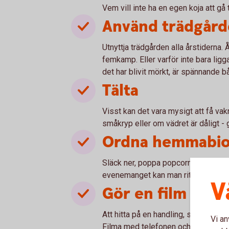
Vem vill inte ha en egen koja att gå 
Använd trädgår
Utnyttja trädgården alla årstiderna.
femkamp. Eller varför inte bara ligg
det har blivit mörkt, är spännande 
Tälta
Visst kan det vara mysigt att få vakna
småkryp eller om vädret är dåligt - g
Ordna hemmabi
Släck ner, poppa popcorn och kolla p
evenemanget kan man rita egna biobil
V
Gör en film
Att hitta på en handling, sätta rätt f
Vi an
Filma med telefonen och redigera i 