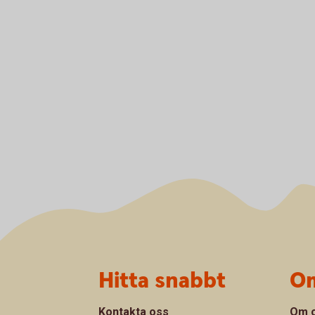
Sidfot
Hitta snabbt
Om
Kontakta oss
Om 