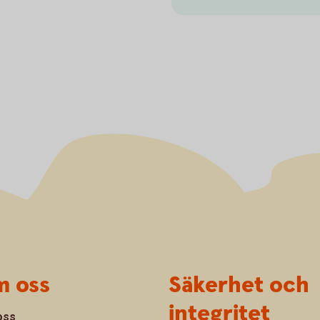
 oss
Säkerhet och
integritet
oss