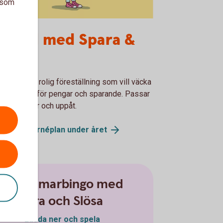
a som
a och Slösa
usikal med Spara &
lösa
artfylld och rolig föreställning som vill väcka
s intresse för pengar och sparande. Passar
 från fem år och uppåt.
ikalens turnéplan under
året
Sommarbingo med
Spara och Slösa
Ladda ner och spela