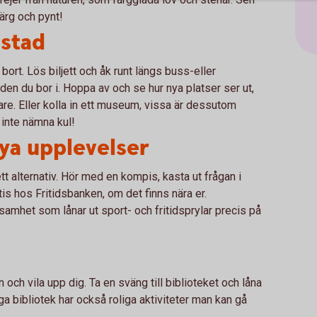
färg och pynt!
stad
ort. Lös biljett och åk runt längs buss-eller
aden du bor i. Hoppa av och se hur nya platser ser ut,
idare. Eller kolla in ett museum, vissa är dessutom
t inte nämna kul!
nya upplevelser
ett alternativ. Hör med en kompis, kasta ut frågan i
atis hos Fritidsbanken, om det finns nära er.
samhet som lånar ut sport- och fritidsprylar precis på
n och vila upp dig. Ta en sväng till biblioteket och låna
nga bibliotek har också roliga aktiviteter man kan gå