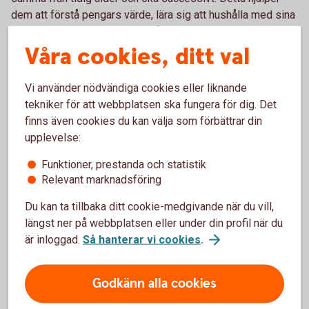
dem att förstå pengars värde, lära sig att hushålla med sina
resurser och utveckla en förståelse för sparande och
Våra cookies, ditt val
ekonomi.
Vi använder nödvändiga cookies eller liknande
tekniker för att webbplatsen ska fungera för dig. Det
Liten veckopeng för småköp
finns även cookies du kan välja som förbättrar din
upplevelse:
Barnet får ganska låg veckopeng för småköp,
men slipper betala för större saker som bio,
Funktioner, prestanda och statistik
Relevant marknadsföring
kläder och fika. Passar ofta yngre barn som
just har börjat få veckopeng och som ska träna
Du kan ta tillbaka ditt cookie-medgivande när du vill,
på att hantera den.
längst ner på webbplatsen eller under din profil när du
är inloggad.
Så hanterar vi cookies
.
Godkänn alla cookies