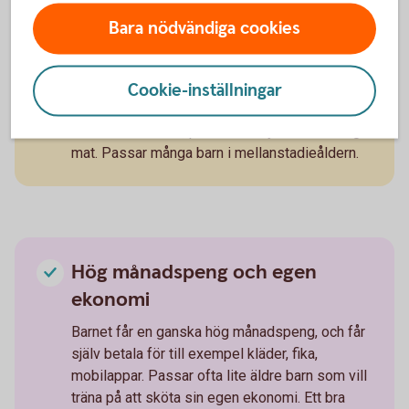
Baspeng med chans till
Bara nödvändiga cookies
extrapengar
Barnet får en baspeng, med chans till mer
Cookie-inställningar
pengar genom att hjälpa till hemma. Kanske
städa badrummet, passa småsyskon eller laga
mat. Passar många barn i mellanstadieåldern.
Hög månadspeng och egen
ekonomi
Barnet får en ganska hög månadspeng, och får
själv betala för till exempel kläder, fika,
mobilappar. Passar ofta lite äldre barn som vill
träna på att sköta sin egen ekonomi. Ett bra