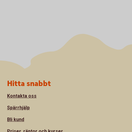
Sidfot
Hitta snabbt
Kontakta oss
Spärrhjälp
Bli kund
Priser, räntor och kurser