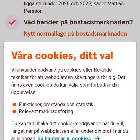
ligga still under 2026 och 2027, säger Mattias
Persson.
Vad händer på bostadsmarknaden?
Nytt normalläge på bostadsmarknaden
Bostadspriserna har stigit något under början på
Våra cookies, ditt val
året och antalet bostadsaffärer är tillbaka på
normala nivåer, men säljtiderna är fortfarande
Vi använder nödvändiga cookies eller liknande
längre än normalt. Med stöd av stigande köpkraft,
tekniker för att webbplatsen ska fungera för dig. Det
stabila räntor och lättade bolåneregler väntas
finns även cookies du kan välja som förbättrar din
aktiviteten på bostadsmarknaden öka något i år
upplevelse:
jämfört med i fjol.
Funktioner, prestanda och statistik
– Vi räknar med att bostadspriserna stiger med
Relevant marknadsföring
omkring 3 procent både i år och nästa år. Samtidigt
hålls prisuppgången tillbaka av en ökad
Du kan ta tillbaka ditt cookie-medgivande när du vill,
riskmedvetenhet hos hushållen samt högre räntor
längst ner på webbplatsen eller under din profil när du
än under lågränteperioden, säger Mattias Persson.
är inloggad.
Så hanterar vi cookies
.