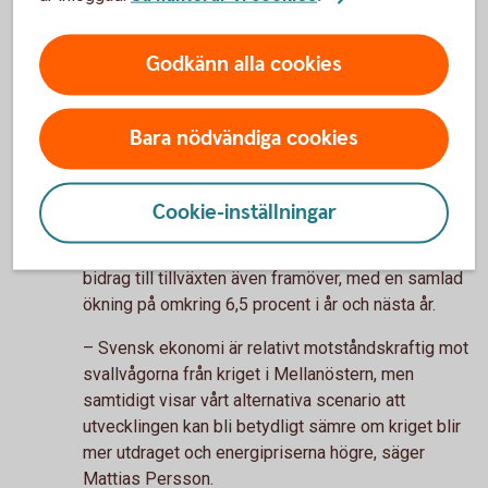
Vad händer med svensk ekonomi?
Godkänn alla cookies
Svensk ekonomi har motståndskraft
Den senaste tidens utveckling av kriget i
Bara nödvändiga cookies
Mellanöstern bedöms dämpa tillväxten i närtid,
varefter återhämtningen väntas ta fart på nytt.
Sammantaget räknar Swedbank med att BNP ökar
Cookie-inställningar
med 1,8 procent i år och 2,4 procent nästa år.
Offentliga investeringar väntas förbli ett viktigt
bidrag till tillväxten även framöver, med en samlad
ökning på omkring 6,5 procent i år och nästa år.
– Svensk ekonomi är relativt motståndskraftig mot
svallvågorna från kriget i Mellanöstern, men
samtidigt visar vårt alternativa scenario att
utvecklingen kan bli betydligt sämre om kriget blir
mer utdraget och energipriserna högre, säger
Mattias Persson.