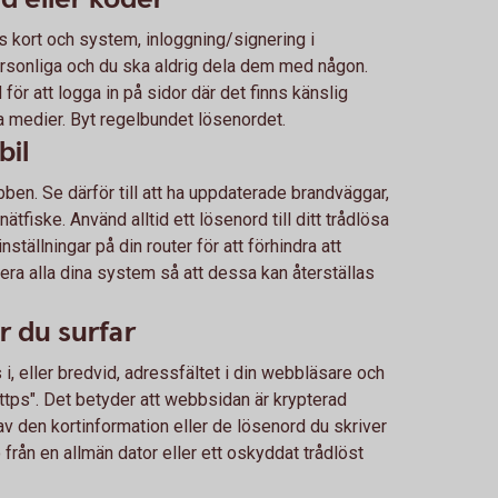
s kort och system, inloggning/signering i
ersonliga och du ska aldrig dela dem med någon.
ör att logga in på sidor där det finns känslig
la medier. Byt regelbundet lösenordet.
bil
ben. Se därför till att ha uppdaterade brandväggar,
ätfiske. Använd alltid ett lösenord till ditt trådlösa
tällningar på din router för att förhindra att
ra alla dina system så att dessa kan återställas
r du surfar
i, eller bredvid, adressfältet i din webbläsare och
ttps". Det betyder att webbsidan är krypterad
 av den kortinformation eller de lösenord du skriver
o från en allmän dator eller ett oskyddat trådlöst