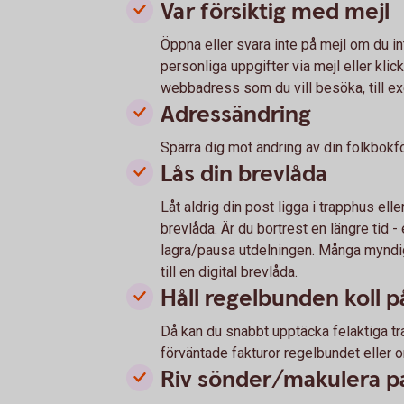
Var försiktig med mejl
Öppna eller svara inte på mejl om du in
personliga uppgifter via mejl eller klicka
webbadress som du vill besöka, till
Adressändring
Spärra dig mot ändring av din folkbokf
Lås din brevlåda
Låt aldrig din post ligga i trapphus elle
brevlåda. Är du bortrest en längre tid 
lagra/pausa utdelningen. Många myndig
till en digital brevlåda.
Håll regelbunden koll 
Då kan du snabbt upptäcka felaktiga tra
förväntade fakturor regelbundet eller 
Riv sönder/makulera p