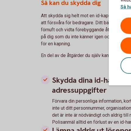
Så kan du skydda dig
Så h
Att skydda sig helt mot en id-kapning är inte
att försvåra för bedragare. Ditt bästa skydd
förnuft och vidta förebyggande åtgärder. Va
på dig som du inte känner igen och polisanmä
för en kapning.
En del av de åtgärder du själv kan vidta i fö
Skydda dina id-handli
adressuppgifter
Förvara din personliga information, kor
inte ut ditt personnummer, organisati
det är inte är nödvändigt och aldrig till
Polisanmäl alltid en förlust av en id-ha
Lämna aldrig ut lösenor