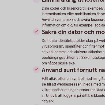
Dina koder och lösenord till exempelvi
internetbanken eller mobilbanken är p
Använd även starka och svåra lösenord f
information om dig, till exempel socia
Säkra din dator och mo
De flesta identitetsstölder sker på web
virusprogram, spamfilter och filter mot n
nätverk hemma och aktivera säkerhetsins
obehöriga ges åtkomst. Säkerhetskopie
om något skulle ske.
Använd sunt förnuft nä
Håll utkik efter en symbol med hänglås 
se till att webbadressen inleds med "h
vilket innebär att ingen annan kan läsa
in. Undvik att logga in på ditt bankkont
nätverk.