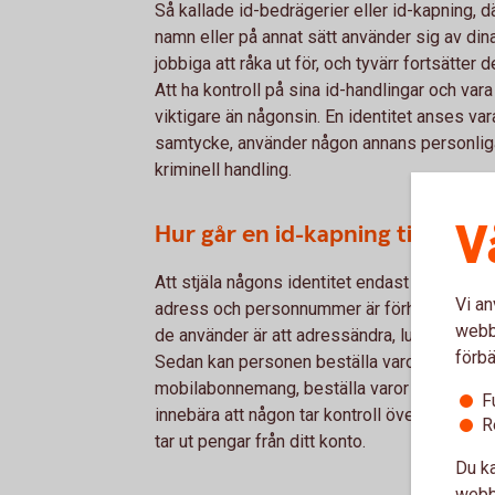
Så kallade id-bedrägerier eller id-kapning, där
namn eller på annat sätt använder sig av dina
jobbiga att råka ut för, och tyvärr fortsätter 
Att ha kontroll på sina id-handlingar och var
viktigare än någonsin. En identitet anses va
samtycke, använder någon annans personliga 
kriminell handling.
V
Hur går en id-kapning till och 
Att stjäla någons identitet endast med hjäl
Vi an
adress och personnummer är förhållandevis e
webbp
de använder är att adressändra, lura till sig d
förbä
Sedan kan personen beställa varor och tjänst
mobilabonnemang, beställa varor eller ta lån
F
innebära att någon tar kontroll över dina ban
R
tar ut pengar från ditt konto.
Du ka
webbp