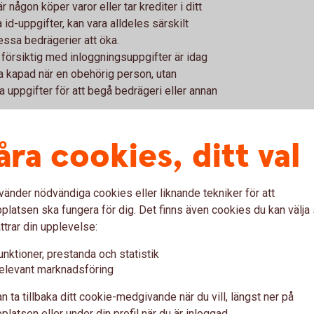
 någon köper varor eller tar krediter i ditt
 id-uppgifter, kan vara alldeles särskilt
dessa bedrägerier att öka.
a försiktig med inloggningsuppgifter är idag
ra kapad när en obehörig person, utan
uppgifter för att begå bedrägeri eller annan
åra cookies, ditt val
vad kan hända?
p av grundläggande information som namn,
vänder nödvändiga cookies eller liknande tekniker för att
nkelt och bedragarna är snillrika. Några sätt
latsen ska fungera för dig. Det finns även cookies du kan välj
itt BankID, vittja din brevlåda eller sopor.
ttrar din upplevelse:
er i ditt namn. Det kan handla om att teckna
 och krediter i ditt namn. Det kan också
unktioner, prestanda och statistik
kkonton, upprättar autogirobetalningar eller
elevant marknadsföring
n ta tillbaka ditt cookie-medgivande när du vill, längst ner på
latsen eller under din profil när du är inloggad.