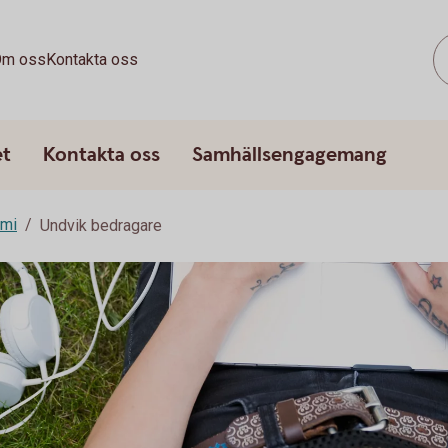
m oss
Kontakta oss
et
Kontakta oss
Samhällsengagemang
omi
Undvik bedragare