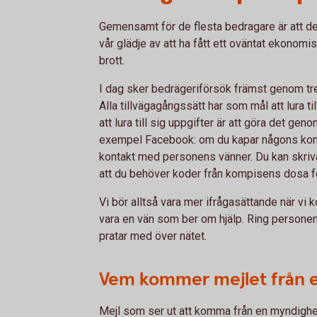
Gemensamt för de flesta bedragare är att de s
vår glädje av att ha fått ett oväntat ekonomiskt
brott.
I dag sker bedrägeriförsök främst genom tre 
Alla tillvägagångssätt har som mål att lura ti
att lura till sig uppgifter är att göra det geno
exempel Facebook: om du kapar någons konto
kontakt med personens vänner. Du kan skriva
att du behöver koder från kompisens dosa för
Vi bör alltså vara mer ifrågasättande när vi k
vara en vän som ber om hjälp. Ring personen 
pratar med över nätet.
Vem kommer mejlet från e
Mejl som ser ut att komma från en myndighet 