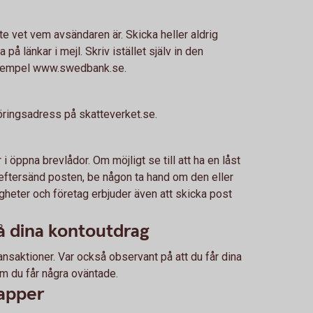
te vet vem avsändaren är. Skicka heller aldrig
 på länkar i mejl. Skriv istället själv in den
 exempel www.swedbank.se.
öringsadress på skatteverket.se.
r i öppna brevlådor. Om möjligt se till att ha en låst
- eftersänd posten, be någon ta hand om den eller
heter och företag erbjuder även att skicka post
på dina kontoutdrag
nsaktioner. Var också observant på att du får dina
om du får några oväntade.
apper