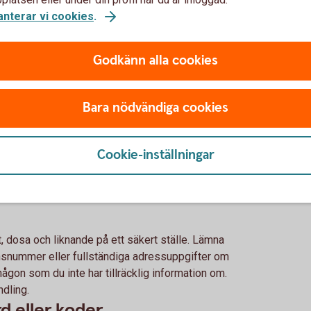
anterar vi cookies
.
 möjligt men det finns en del du kan göra för
 är att vara uppmärksam, handla med sunt
Godkänn alla cookies
r vaksam om någon tar en kreditupplysning
l om du misstänker att du har blivit utsatt
Bara nödvändiga cookies
rebyggande syfte:
Cookie-inställningar
ngar, personnummer och
t, dosa och liknande på ett säkert ställe. Lämna
onsnummer eller fullständiga adressuppgifter om
 någon som du inte har tillräcklig information om.
ndling.
d eller koder