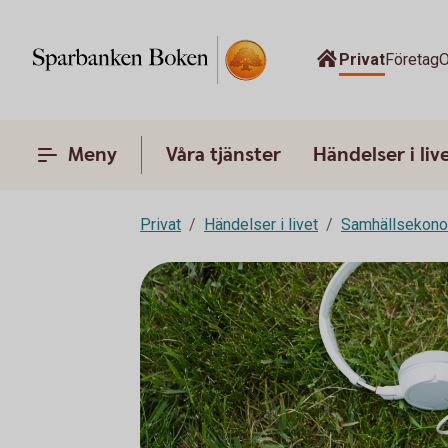
Privat
Företag
O
Meny
Våra tjänster
Händelser i liv
Privat
Händelser i livet
Samhällsekon