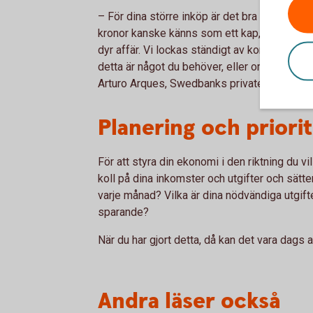
– För dina större inköp är det bra att tänka 
kronor kanske känns som ett kap, men använd
dyr affär. Vi lockas ständigt av konsumtion, 
detta är något du behöver, eller om du bara
Arturo Arques, Swedbanks privatekonom.
Planering och priori
För att styra din ekonomi i den riktning du vil
koll på dina inkomster och utgifter och sätte
varje månad? Vilka är dina nödvändiga utgifte
sparande?
När du har gjort detta, då kan det vara dags 
Andra läser också