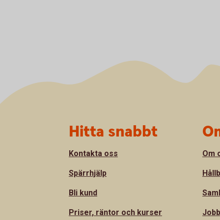
Sidfot
Hitta snabbt
Om
Kontakta oss
Om 
Spärrhjälp
Håll
Bli kund
Sam
Priser, räntor och kurser
Jobb