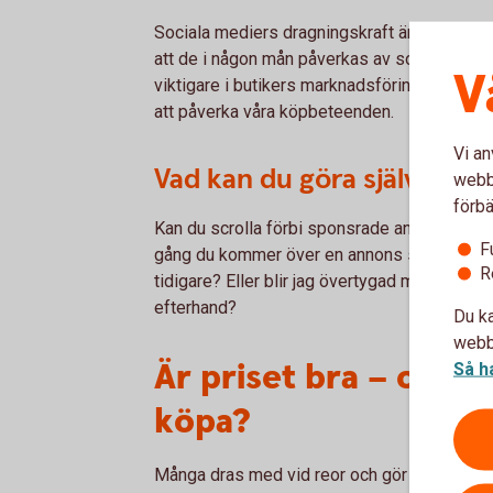
Sociala mediers dragningskraft är stark, sär
att de i någon mån påverkas av sociala medier
V
viktigare i butikers marknadsföringsstrategi
att påverka våra köpbeteenden.
Vi an
Vad kan du göra själv?
webbp
förbä
Kan du scrolla förbi sponsrade annonser på 
F
gång du kommer över en annons som är så där
R
tidigare? Eller blir jag övertygad med ett b
efterhand?
Du ka
webbp
Är priset bra – och ä
Så h
köpa?
Många dras med vid reor och gör impulsköp