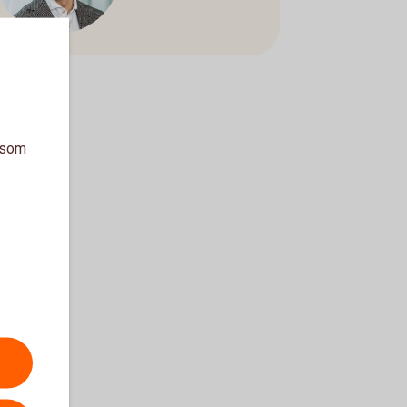
a som