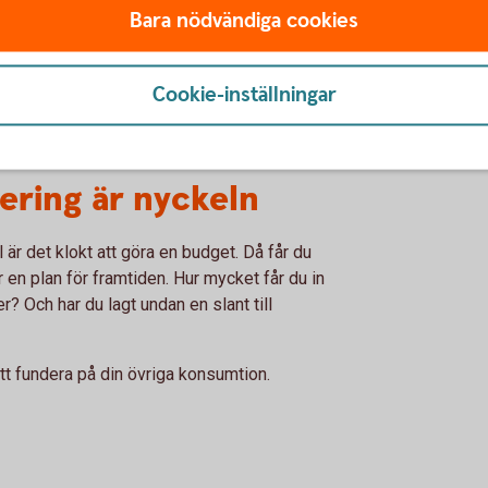
Bara nödvändiga cookies
kostnad per användning. Ett par skor för 300
er du dem bara ett par gånger blir det en
via flera kanaler. Försök att fundera på om
Cookie-inställningar
 rycks med av bra marknadsföring, säger
tering är nyckeln
l är det klokt att göra en budget. Då får du
r en plan för framtiden. Hur mycket får du in
r? Och har du lagt undan en slant till
att fundera på din övriga konsumtion.