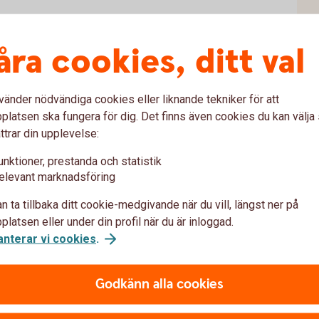
skilt bland unga kvinnor, 67 procent uppger
 när de shoppar. Influensers har blivit allt
åra cookies, ditt val
er eftersom de har visat ha en stark förmåga
vänder nödvändiga cookies eller liknande tekniker för att
latsen ska fungera för dig. Det finns även cookies du kan välj
ttrar din upplevelse:
dina sociala medier? Fråga dig själv nästa
unktioner, prestanda och statistik
 övertygande - är detta något jag ville ha
elevant marknadsföring
ra försäljningsknep som jag kommer ånga i
n ta tillbaka ditt cookie-medgivande när du vill, längst ner på
latsen eller under din profil när du är inloggad.
r varan verkligen värd att
anterar vi cookies
.
Godkänn alla cookies
 som de sedan ångar.