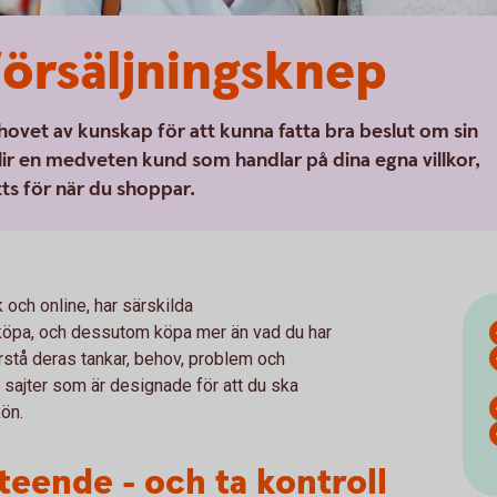
 försäljningsknep
hovet av kunskap för att kunna fatta bra beslut om sin
blir en medveten kund som handlar på dina egna villkor,
ätts för när du shoppar.
k och online, har särskilda
t köpa, och dessutom köpa mer än vad du har
örstå deras tankar, behov, problem och
 sajter som är designade för att du ska
kön.
teende - och ta kontroll