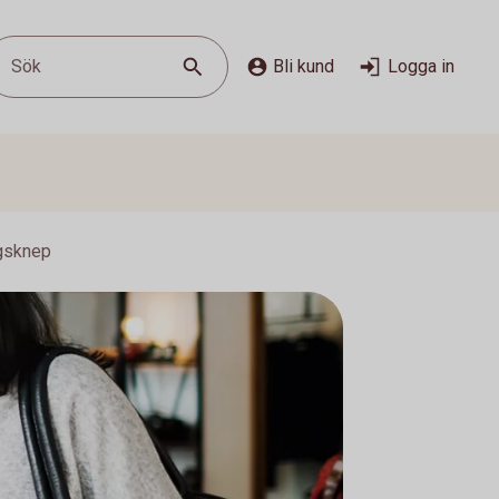
Sök
Bli kund
Logga in
ngsknep