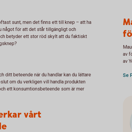
Ma
ftast sunt, men det finns ett till knep – att ha
 något för att det står tillgängligt och
fö
h betyder ett stor röd skylt att du faktiskt
ingsknep?
Maur
av f
av Y
 ditt beteende när du handlar kan du lättare
Se 
slut om du verkligen vill handla produkten
i och ett konsumtionsbeteende som är mer
erkar vårt
de