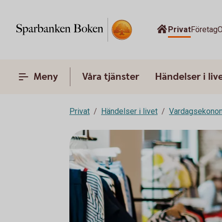
Privat
Företag
O
Meny
Våra tjänster
Händelser i liv
Privat
Händelser i livet
Vardagsekono