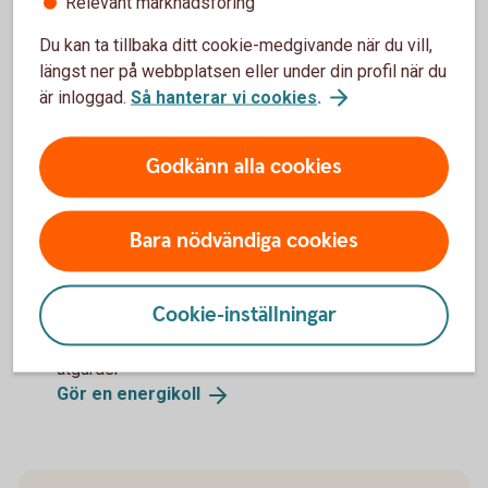
energianvändning
Relevant marknadsföring
Du kan ta tillbaka ditt cookie-medgivande när du vill,
Sänk värmen hemma
längst ner på webbplatsen eller under din profil när du
Ta kortare duschar
är inloggad.
Så hanterar vi cookies
.
Fyll disk- och tvättmaskinen helt innan du använder
dem
Byt värmesystem till en uppvärmningskälla som inte
Godkänn alla cookies
använder fossila bränslen
Tilläggsisolera vinden
Byt fönster
Bara nödvändiga cookies
Hitta energitjuvarna i ditt hem, till exempel lampor och
vitvaror
Så hittar du
energitjuvar
Cookie-inställningar
Gör en kostnadsfri energikoll för att få förslag på
åtgärder
Gör en
energikoll