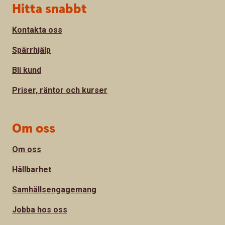
Sidfot
Hitta snabbt
Kontakta oss
Spärrhjälp
Bli kund
Priser, räntor och kurser
Om oss
Om oss
Hållbarhet
Samhällsengagemang
Jobba hos oss