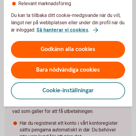
Relevant marknadsföring
Vet du om att du som är Nyckelkund och har
hemförsäkringen hos oss har möjlighet att få upp till
Du kan ta tillbaka ditt cookie-medgivande när du vill,
20 procent rabatt på vår bilförsäkring? Din exakta
längst ner på webbplatsen eller under din profil när du
rabatt visas när du är inloggad i internetbanken eller
är inloggad.
Så hanterar vi cookies
.
appen.
Godkänn alla cookies
Se villkor och skaffa bilförsäkring
Bara nödvändiga cookies
Ska du få elstöd?
Cookie-inställningar
De flesta får sin utbetalning före sista juni. Det här är
vad som gäller för att få utbetalningen.
Har du registrerat ett konto i vårt kontoregister
sätts pengarna automatiskt in där. Du behöver