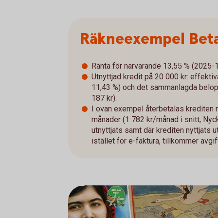
Räkneexempel Beta
Ränta för närvarande 13,55 % (2025-10-
Utnyttjad kredit på 20 000 kr: effekti
11,43 %) och det sammanlagda belopp
187 kr).
I ovan exempel återbetalas krediten
månader (1 782 kr/månad i snitt, Nyc
utnyttjats samt där krediten nyttjats u
istället för e-faktura, tillkommer avg