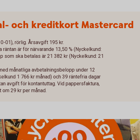
l- och kreditkort Mastercard
01), rörlig. Årsavgift 195 kr.
va räntan är för närvarande 13,50 % (Nyckelkund:
 som ska betalas är 21 382 kr (Nyckelkund: 21
 med månatliga avbetalningsbelopp under 12
kelkund 1 766 kr månad) och 39 räntefria dagar
tan avgift för kontantuttag. Vid pappersfaktura,
ift om 29 kr per månad.