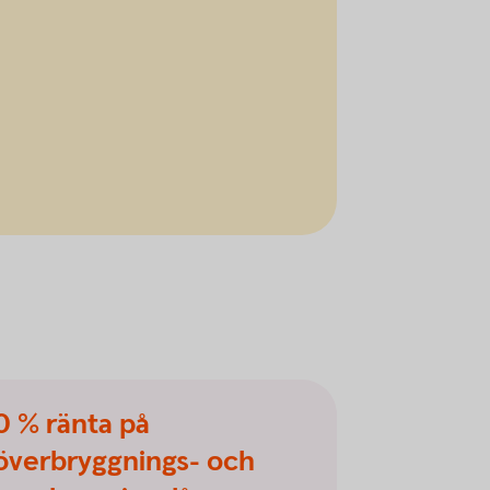
0 % ränta på
överbryggnings- och