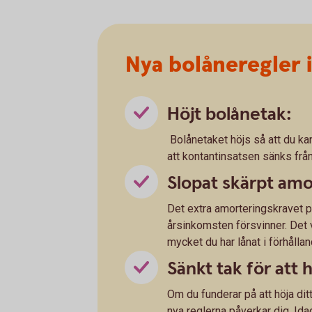
Nya bolåneregler i 
Höjt bolånetak:
Bolånetaket höjs så att du ka
att kontantinsatsen sänks från
Slopat skärpt amo
Det extra amorteringskravet p
årsinkomsten försvinner. Det 
mycket du har lånat i förhållan
Sänkt tak för att 
Om du funderar på att höja ditt
nya reglerna påverkar dig. Id