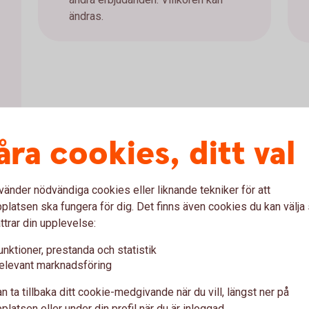
ändras.
åra cookies, ditt val
vänder nödvändiga cookies eller liknande tekniker för att
latsen ska fungera för dig. Det finns även cookies du kan välj
lden i tid riskerar du en betalningsanmärkning. Det kan
ttrar din upplevelse:
bostad, teckna abonnemang och få nya lån. För stöd, vänd
ingen i din kommun. Kontaktuppgifter finns på
unktioner, prestanda och statistik
elevant marknadsföring
n ta tillbaka ditt cookie-medgivande när du vill, längst ner på
latsen eller under din profil när du är inloggad.