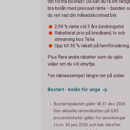
din första bostad? Då kan du få ett riktig
bra bolån med pressad ränta – bunden s
du vet vad din månadskostnad blir.
2,99 % ränta vid 3 års bindningstid
Rabatterat pris på bredband, tv och
streaming hos Telia
Upp till 30 % rabatt på hemförsäkring
Plus flera andra rabatter som du själv
väljer om du vill utnyttja.
*se räkneexempel längre ner på sidan.
Bostart - bolån för
unga
Bostartspaketet gäller till 31 dec 2026.
Den aktuella ränterabatten på 0,85
procentenheter gäller för ansökningar
t.o.m. 30 juni 2026 och kan därefter