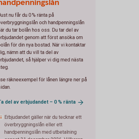
handpenningslån
Just nu får du 0 % ränta på
överbryggningslån och handpenningslån
när du tar bolån hos oss. Du tar del av
erbjudandet genom att först ansöka om
bolån för din nya bostad. När vi kontaktar
ig, nämn att du vill ta del av
erbjudandet, så hjälper vi dig med nästa
steg.
*se räkneexempel för lånen längre ner på
sidan.
Ta del av erbjudandet – 0 %
ränta
Erbjudandet gäller när du tecknar ett
överbryggningslån eller ett
handpenningslån med utbetalning