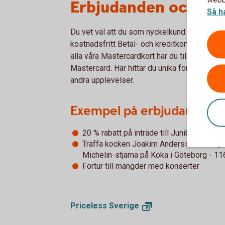
Erbjudanden och rab
Så h
Du vet väl att du som nyckelkund utöver ett
kostnadsfritt Betal- och kreditkort Masterca
alla våra Mastercardkort har du tillgång till
Mastercard. Här hittar du unika förmåner, som
andra upplevelser.
Exempel på erbjudanden m
20 % rabatt på inträde till Junibacken
Träffa kocken Joakim Andersson och nj
Michelin-stjärna på Koka i Göteborg - 11
Förtur till mängder med konserter
Priceless
Sverige