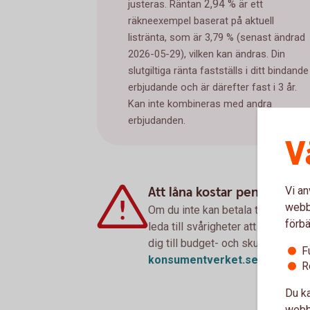
2,94 %
justeras. Räntan
är ett
räkneexempel baserat på aktuell
listränta, som är 3,79 % (senast ändrad
2026-05-29), vilken kan ändras. Din
slutgiltiga ränta fastställs i ditt bindande
erbjudande och är därefter fast i 3 år.
Kan inte kombineras med andra
erbjudanden.
V
Att låna kostar pengar!
Vi an
webbp
Om du inte kan betala tillbaka sku
förbä
leda till svårigheter att få hyra 
dig till budget- och skuldrådgivn
F
konsumentverket.
se
R
Du ka
webbp