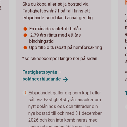
t
Ska du köpa eller sälja bostad via
å
Fastighetsbyrån? I så fall finns ett
erbjudande som bland annat ger dig:
En månads räntefritt bolån
2,79 års ränta med ett års
bindningstid
Upp till 30 % rabatt på hemförsäkring
d
*se räkneexempel längre ner på sidan.
Fastighetsbyrån –
bolåneerbjudande
Erbjudandet gäller dig som köpt eller
sålt via Fastighetsbyrån, ansöker om
nytt bolån hos oss och tillträder din
nya bostad till och med 31 december
2026 och kan inte kombineras med
andra erbjudanden. Villkoren kan