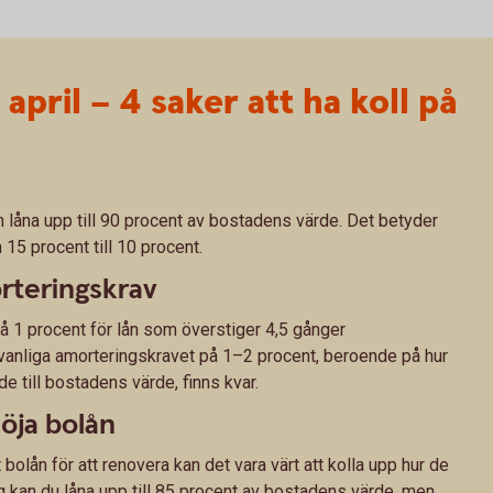
april – 4 saker att ha koll på
n låna upp till 90 procent av bostadens värde. Det betyder
 15 procent till 10 procent.
rteringskrav
å 1 procent för lån som överstiger 4,5 gånger
vanliga amorteringskravet på 1–2 procent, beroende på hur
de till bostadens värde, finns kvar.
höja bolån
 bolån för att renovera kan det vara värt att kolla upp hur de
ag kan du
låna upp till 85 procent av bostadens värde, men