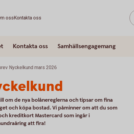
m oss
Kontakta oss
et
Kontakta oss
Samhällsengagemang
brev Nyckelkund mars 2026
yckelkund
till om de nya bolånereglerna och tipsar om fina
eget och köpa bostad. Vi påminner om att du som
och kreditkort Mastercard som ingår i
ndraåring att fira!