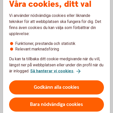
Våra cookies, ditt val
Läs om våra försäkringar och se
rabatter
Vi använder nödvändiga cookies eller liknande
Utnyttjar du kortet som ingår i
tekniker för att webbplatsen ska fungera för dig. Det
finns även cookies du kan välja som förbättrar din
Nyckelkundspriset?
upplevelse:
Du vet väl att det ingår ett Betal- och kreditkort Mastercard
Funktioner, prestanda och statistik
i Nyckelkund? I kortet ingår bland annat en kompletterande
Relevant marknadsföring
reseförsäkring och köpförsäkring. Ordinarie pris är 195 kr
Du kan ta tillbaka ditt cookie-medgivande när du vill,
per år om kortet köps separat. Se räkneexempel längre ner
längst ner på webbplatsen eller under din profil när du
på sidan.
är inloggad.
Så hanterar vi cookies
.
Trygg-Hansa är försäkringsgivare och Entercard är
försäkringstagare och gruppföreträdare. Du hittar alla
Godkänn alla cookies
försäkringsvillkor på sidan nedan.
Betal- och kreditkort Mastercard – läs mer och
Bara nödvändiga cookies
ansök