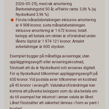
2026-05-29), med rak amortering
återbetalningstid 50 år, effektiv ränta: 3,96 % (ej
Nyckelkund 3,96 %).
Första månadsbetalningen inklusive amortering
är 4 908 kronor, sista månadsbetalningen
inklusive amortering är 1 672 kronor, totalt
belopp att betala om räntan är oförändrad under
lånets löptid är 1 974 121 kronor. Antalet
avbetalningar är 600 stycken.
Exemplet bygger på månatliga aviseringar, utan
uppläggningsavgift eller aviseringskostnad,
förutsatt att du är Nyckelkund och aviseras digitalt.
För ej Nyckelkund tillkommer uppläggningsavgift på
650 kronor. Vid postala avier tillkommer en kostnad
på 45 kronor i aviavgift. Valutakursförändringar kan
komma att påverka beloppen som du ska betala om
du till exempel har inkomst i annan valuta än lånet.
Lånet förutsätter att säkerhet lämnas i form av pant i
bostad.