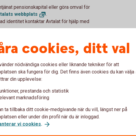
ntjänat pensionskapital eller göra omval för
talats
webbplats
.
identitet kontaktar Avtalat för hjälp med
åra cookies, ditt val
e
vänder nödvändiga cookies eller liknande tekniker för att
latsen ska fungera för dig. Det finns även cookies du kan välj
ttrar din upplevelse:
unktioner, prestanda och statistik
elevant marknadsföring
Få hjälp med
n ta tillbaka ditt cookie-medgivande när du vill, längst ner på
flytt av pension
latsen eller under din profil när du är inloggad.
anterar vi cookies
.