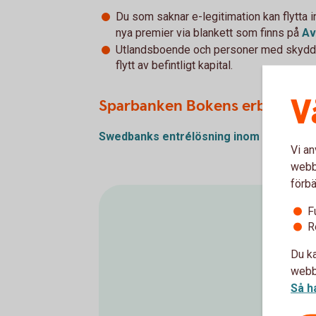
Du som saknar e-legitimation kan flytta i
nya premier via blankett som finns på
Av
Utlandsboende och personer med skyddad 
flytt av befintligt kapital.
V
Sparbanken Bokens erbjudand
Swedbanks entrélösning inom ITP
(pdf)
Vi an
webbp
förbä
F
R
Du ka
webbp
Så h