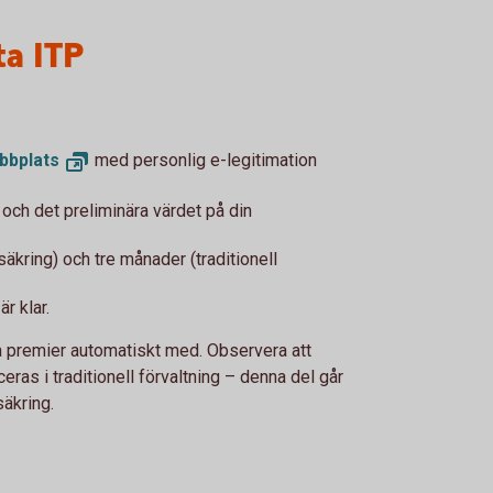
ta ITP
bbplats
med personlig e-legitimation
 och det preliminära värdet på din
rsäkring) och tre månader (traditionell
är klar.
nya premier automatiskt med. Observera att
as i traditionell förvaltning – denna del går
äkring.