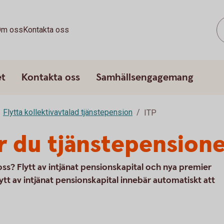
m oss
Kontakta oss
et
Kontakta oss
Samhällsengagemang
Flytta kollektivavtalad tjänstepension
ITP
ar du tjänstepension
ll oss? Flytt av intjänat pensionskapital och nya premier
lytt av intjänat pensionskapital innebär automatiskt att