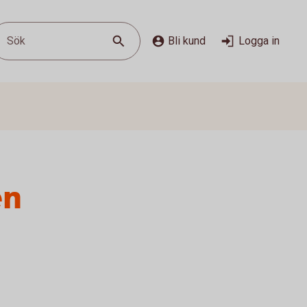
Sök
Bli kund
Logga in
en