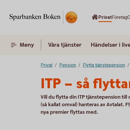
Privat
Företag
O
Meny
Våra tjänster
Händelser i liv
Privat
Pension
Flytta tjänstepension
ITP – så flytt
Vill du flytta din ITP tjänstepension ti
(så kallat omval) hanteras av Avtalat. F
nya premier flyttas med.