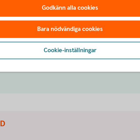
Godkänn alla cookies
änstepension
Bara nödvändiga cookies
n bättre överblick? Vi kan inte flytta din
 till med det. Välkommen att kontakta oss på
Cookie-inställningar
flytta tjänstepensionen
ID