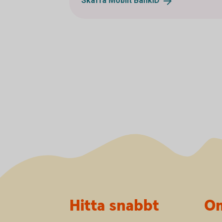
Skaffa Mobilt
BankID
Sidfot
Hitta snabbt
Om