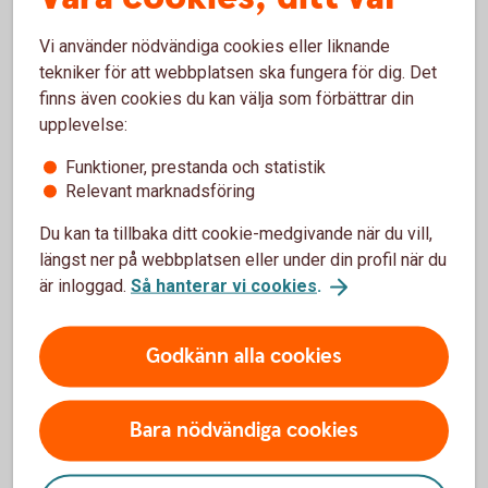
Hjälp att flytta tjänstepension
Vi använder nödvändiga cookies eller liknande
tekniker för att webbplatsen ska fungera för dig. Det
Vill du samla din pension hos oss och få en bättre
finns även cookies du kan välja som förbättrar din
överblick? Vi kan inte flytta din tjänstepension åt dig,
upplevelse:
men hjälper gärna till med det. Välkommen att
kontakta oss på telefon eller besöka ett bankkontor.
Funktioner, prestanda och statistik
Relevant marknadsföring
Ring 0430-735 00 så hjälper vi dig flytta
tjänstepensionen
Du kan ta tillbaka ditt cookie-medgivande när du vill,
längst ner på webbplatsen eller under din profil när du
Hitta ett
bankkontor
är inloggad.
Så hanterar vi cookies
.
Godkänn alla cookies
Tips! Skaffa Mobilt BankID
Bara nödvändiga cookies
Skaffa Mobilt
BankID