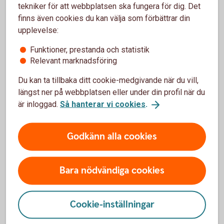
tekniker för att webbplatsen ska fungera för dig. Det
finns även cookies du kan välja som förbättrar din
Vad händer med pensionen när du dör - om
upplevelse:
efterlevandeskydd
(pensionsmyndigheten.se)
Funktioner, prestanda och statistik
Relevant marknadsföring
Du kan ta tillbaka ditt cookie-medgivande när du vill,
längst ner på webbplatsen eller under din profil när du
är inloggad.
Så hanterar vi cookies
.
Garantipension och
inkomstpensionstillägg
Godkänn alla cookies
Utöver allmän pension och PPM kan du ha rätt till
garantipension och inkomstpensionstillägg – just nu från
Bara nödvändiga cookies
den månad du fyller 66 år. Från 2026 kommer en riktålder
för pension att införas. Denna kommer att påverka när du
kan få garantipension och inkomstpensionstillägg.
Cookie-inställningar
Pensionsåldrar och riktålder