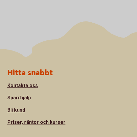
Sidfot
Hitta snabbt
Kontakta oss
Spärrhjälp
Bli kund
Priser, räntor och kurser