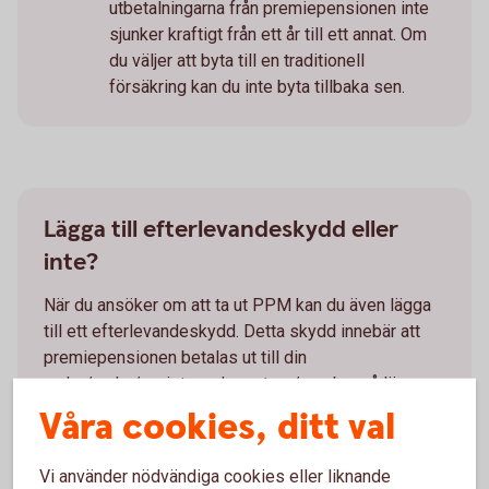
utbetalningarna från premiepensionen inte
sjunker kraftigt från ett år till ett annat. Om
du väljer att byta till en traditionell
försäkring kan du inte byta tillbaka sen.
Lägga till efterlevandeskydd eller
inte?
När du ansöker om att ta ut PPM kan du även lägga
till ett efterlevandeskydd. Detta skydd innebär att
premiepensionen betalas ut till din
make/maka/registrerade partner/sambo, så länge
de lever, om du skulle avlida först. Viktigt att tänka
Våra cookies, ditt val
på är att efterlevandeskyddet innebär en kostnad
och att du själv får lägre PPM om du skulle välja att
Vi använder nödvändiga cookies eller liknande
lägga till skyddet.