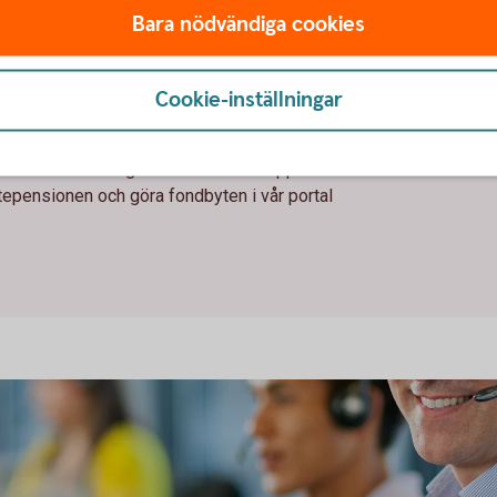
Bara nödvändiga cookies
pensionen
Cookie-inställningar
ar
te är kund i övrigt eller saknar vår app och
stepensionen och göra fondbyten i vår portal