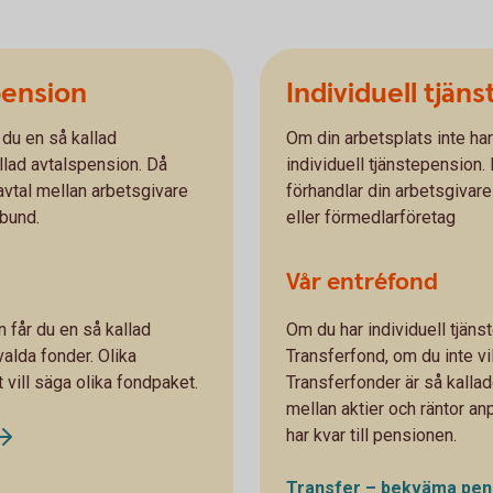
pension
Individuell tjän
 du en så kallad
Om din arbetsplats inte har 
llad avtalspension. Då
individuell tjänstepension.
avtal mellan arbetsgivare
förhandlar din arbetsgivare
rbund.
eller förmedlarföretag
Vår entréfond
 får du en så kallad
Om du har individuell tjäns
valda fonder. Olika
Transferfond, om du inte vil
t vill säga olika fondpaket.
Transferfonder är så kalla
mellan aktier och räntor an
har kvar till pensionen.
Transfer – bekväma
pen