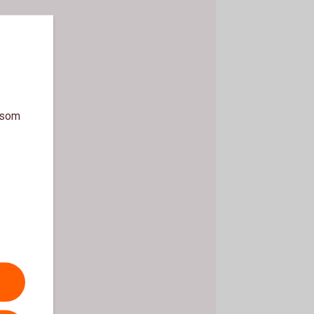
a som