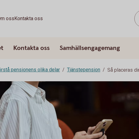
m oss
Kontakta oss
et
Kontakta oss
Samhällsengagemang
rstå pensionens olika delar
Tjänstepension
Så placeras di