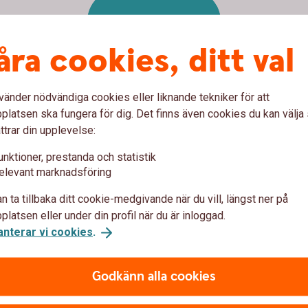
Byt fonder
kostnadsfritt
åra cookies, ditt val
vänder nödvändiga cookies eller liknande tekniker för att
latsen ska fungera för dig. Det finns även cookies du kan välj
ttrar din upplevelse:
 egna fonder?
unktioner, prestanda och statistik
elevant marknadsföring
ngsutbud av fonder. Detta gör att du hitta
lvklart kan du när som helst – kostnadsfritt -
n ta tillbaka ditt cookie-medgivande när du vill, längst ner på
 mycket din arbetsgivare har betalat in,
latsen eller under din profil när du är inloggad.
öpfördelningen för framtida insättningar.
anterar vi cookies
.
r app
Godkänn alla cookies
epension och gör enkelt fondbyten i