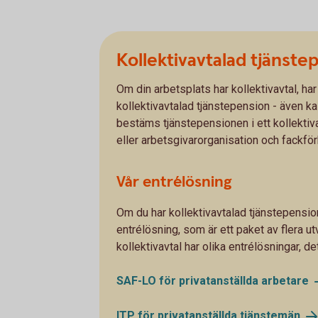
Kollektivavtalad tjänste
Om din arbetsplats har kollektivavtal, har
kollektivavtalad tjänstepension - även ka
bestäms tjänstepensionen i ett kollektiv
eller arbetsgivarorganisation och fackfö
Vår entrélösning
Om du har kollektivavtalad tjänstepension
entrélösning, som är ett paket av flera ut
kollektivavtal har olika entrélösningar, de
SAF-LO för privatanställda
arbetare
ITP för privatanställda
tjänstemän