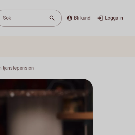
Sök
Bli kund
Logga in
n tjänstepension