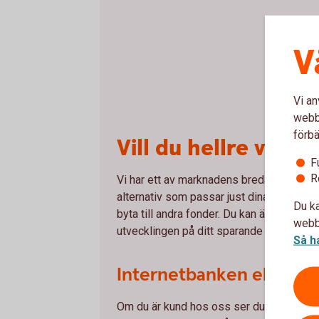
V
Vi an
webbp
förbä
Vill du hellre välja
F
R
Vi har ett av marknadens bredaste placeri
alternativ som passar just dina behov. Sjä
Du ka
byta till andra fonder. Du kan även se hur
webbp
utvecklingen på ditt sparande och ändra k
Så h
Internetbanken eller vå
Om du är kund hos oss ser du din tjänst