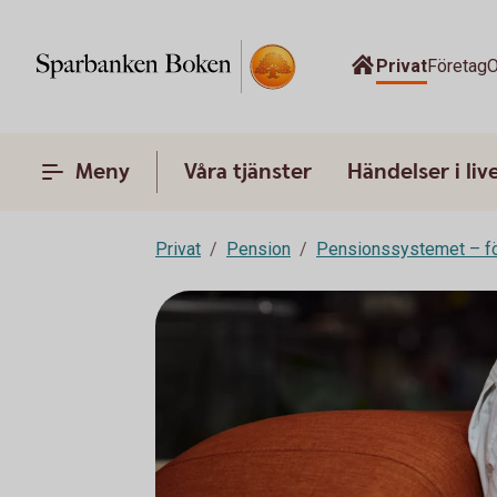
Privat
Företag
O
Meny
Våra tjänster
Händelser i liv
Privat
Pension
Pensionssystemet – fö