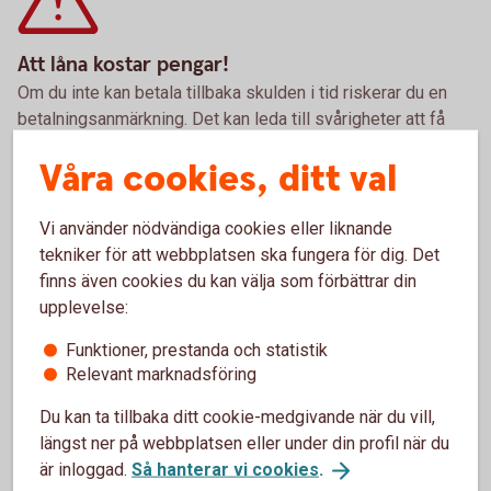
Att låna kostar pengar!
Om du inte kan betala tillbaka skulden i tid riskerar du en
betalningsanmärkning. Det kan leda till svårigheter att få
hyra bostad, teckna abonnemang och få nya lån. För stöd,
Våra cookies, ditt val
vänd dig till budget- och skuldrådgivningen i din kommun.
Kontaktuppgifter finns på
konsumentverket.
se
Vi använder nödvändiga cookies eller liknande
tekniker för att webbplatsen ska fungera för dig. Det
finns även cookies du kan välja som förbättrar din
Pris och ränta Fritidslån
upplevelse:
Funktioner, prestanda och statistik
Ränta
Relevant marknadsföring
6,19 % (senaste ränteändring 2025-10-03), räntan är
Du kan ta tillbaka ditt cookie-medgivande när du vill,
rörlig.
längst ner på webbplatsen eller under din profil när du
är inloggad.
Så hanterar vi cookies
.
Uppläggningsavgift