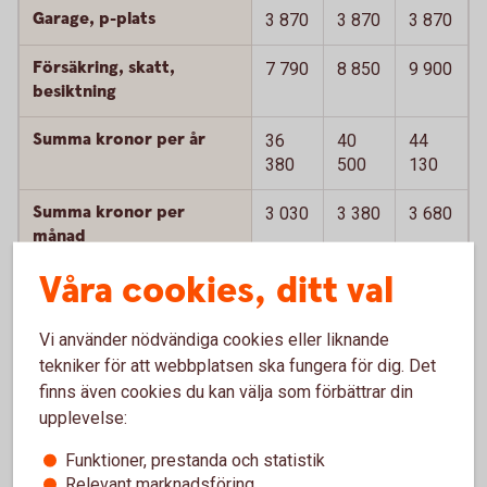
Garage, p-plats
3 870
3 870
3 870
Försäkring, skatt,
7 790
8 850
9 900
besiktning
Summa kronor per år
36
40
44
380
500
130
Summa kronor per
3 030
3 380
3 680
månad
Våra cookies, ditt val
Summa kronor per mil
24
27
29
Summa kronor per
4 030
4 610
5 280
Vi använder nödvändiga cookies eller liknande
månad inkl
tekniker för att webbplatsen ska fungera för dig. Det
värdeminskning
finns även cookies du kan välja som förbättrar din
upplevelse:
Summa kronor per mil
32
37
42
inkl värdeminskning
Funktioner, prestanda och statistik
Relevant marknadsföring