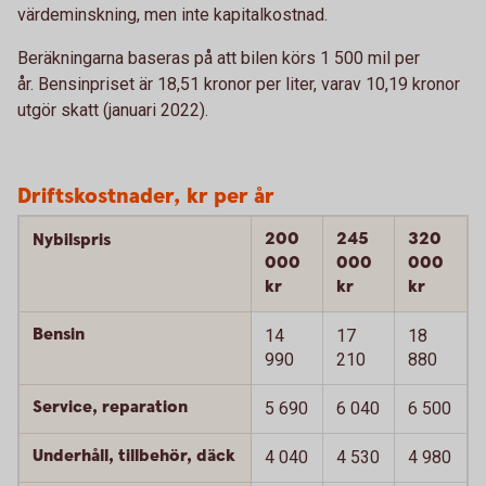
värdeminskning, men inte kapitalkostnad.
Beräkningarna baseras på att bilen körs 1 500 mil per
år. Bensinpriset är 18,51 kronor per liter, varav 10,19 kronor
utgör skatt (januari 2022).
Driftskostnader, kr per år
200
245
320
Nybilspris
000
000
000
kr
kr
kr
Bensin
14
17
18
990
210
880
Service, reparation
5 690
6 040
6 500
Underhåll, tillbehör, däck
4 040
4 530
4 980