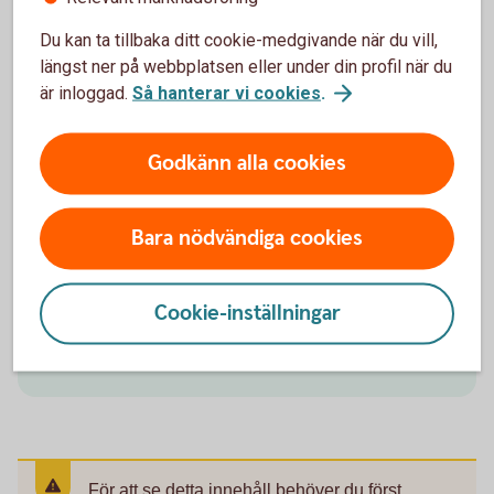
Du kan ta tillbaka ditt cookie-medgivande när du vill,
längst ner på webbplatsen eller under din profil när du
Bil till jobbet och bil i jobbet
är inloggad.
Så hanterar vi cookies
.
Om du åker i egen bil till jobbet och uppfyller
Godkänn alla cookies
Skatteverkets krav har du rätt till skatteavdrag.
Använder du din egen bil i tjänsten kan du få skattefri
ersättning från din arbetsgivare. Har du en tjänstebil
Bara nödvändiga cookies
får du skatta för den som en förmån från din
arbetsgivare.
Cookie-inställningar
Skatteavdrag för bilresor till jobbet
(skatteverket.se)
För att se detta innehåll behöver du först