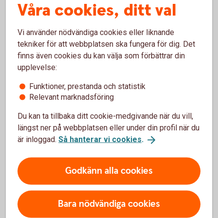
Räntan är rörlig och mellan 5,95 - 16,09 % (senaste
Våra cookies, ditt val
ränteändring 2025-10-03) och sätts individuellt efter dina
ekonomiska förutsättningar.
Vi använder nödvändiga cookies eller liknande
tekniker för att webbplatsen ska fungera för dig. Det
När får jag mina pengar?
finns även cookies du kan välja som förbättrar din
upplevelse:
Om du har ansökt online och din ansökan har blivit godkänd,
kommer pengarna att sättas in direkt på ditt konto under
Funktioner, prestanda och statistik
vardagar före kl. 18:00.
Relevant marknadsföring
Du kan ta tillbaka ditt cookie-medgivande när du vill,
Kan jag höja mitt befintliga lån?
längst ner på webbplatsen eller under din profil när du
är inloggad.
Så hanterar vi cookies
.
Du kan göra detta genom att ansöka om ett nytt lån och
välja att betala av dina befintliga lån och krediter.
Godkänn alla cookies
Höja bolån? Ring 0430-735 00
Hitta ditt
bankkontor
Bara nödvändiga cookies