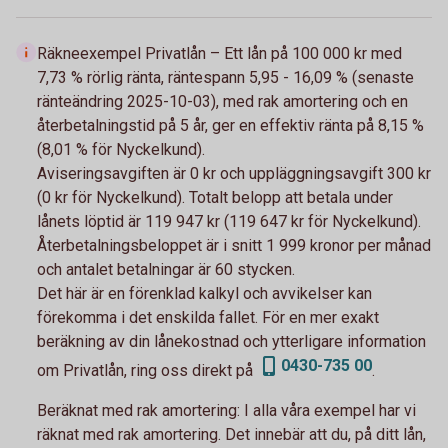
Räkneexempel Privatlån – Ett lån på 100 000 kr med
7,73 % rörlig ränta, räntespann 5,95 - 16,09 % (senaste
ränteändring 2025-10-03), med rak amortering och en
återbetalningstid på 5 år, ger en effektiv ränta på 8,15 %
(8,01 % för Nyckelkund).
Aviseringsavgiften är 0 kr och uppläggningsavgift 300 kr
(0 kr för Nyckelkund). Totalt belopp att betala under
lånets löptid är 119 947 kr (119 647 kr för Nyckelkund).
Återbetalningsbeloppet är i snitt 1 999 kronor per månad
och antalet betalningar är 60 stycken.
Det här är en förenklad kalkyl och avvikelser kan
förekomma i det enskilda fallet. För en mer exakt
beräkning av din lånekostnad och ytterligare information
0430-735 00
om Privatlån, ring oss direkt på
.
Beräknat med rak amortering:
I alla våra exempel har vi
räknat med rak amortering. Det innebär att du, på ditt lån,