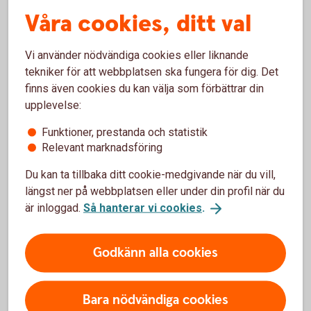
Våra cookies, ditt val
Räntan är rörlig och mellan 5,95 - 16,09 % (senaste
ränteändring 2025-10-03) och sätts individuellt efter dina
ekonomiska förutsättningar.
Vi använder nödvändiga cookies eller liknande
tekniker för att webbplatsen ska fungera för dig. Det
finns även cookies du kan välja som förbättrar din
När får jag mina pengar?
upplevelse:
Om du har skickat in din ansökan online och den blir
Funktioner, prestanda och statistik
godkänd, kommer pengarna att sättas in på ditt konto direkt
Relevant marknadsföring
på vardagar innan kl. 18:00.
Du kan ta tillbaka ditt cookie-medgivande när du vill,
längst ner på webbplatsen eller under din profil när du
Kan jag höja mitt befintliga lån?
är inloggad.
Så hanterar vi cookies
.
Det är möjligt genom att ansöka om ett nytt lån och välja att
lösa dina nuvarande lån och krediter.
Godkänn alla cookies
Höja bolån? Ring 0430-735 00
Hitta ditt
bankkontor
Bara nödvändiga cookies