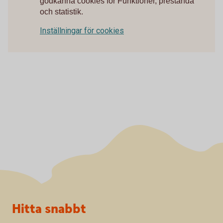
godkänna cookies för Funktioner, prestanda
och statistik.
Inställningar för cookies
Sidfot
Hitta snabbt