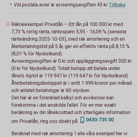
Vid postala avier är aviseringsavgiften 45 kr
Tillbaka
3
Räkneexempel Privatlån – Ett lån på 100 000 kr med
7,73 % rörlig ränta, räntespann 5,95 - 16,09 % (senaste
ränteändring 2025-10-03), med rak amortering och en
återbetalningstid på 5 år, ger en effektiv ränta på 8,15 %
(8,01 % för Nyckelkund).
Aviseringsavgiften är 0 kr och uppläggningsavgift 300 kr
(0 kr för Nyckelkund). Totalt belopp att betala under
lånets löptid är 119 947 kr (119 647 kr för Nyckelkund).
Återbetalningsbeloppet är i snitt 1 999 kronor per månad
och antalet betalningar är 60 stycken.
Det här är en förenklad kalkyl och avvikelser kan
förekomma i det enskilda fallet. För en mer exakt
beräkning av din lånekostnad och ytterligare information
0430-735 00
om Privatlån, ring oss direkt på
.
Beräknat med rak amortering:
I alla våra exempel har vi