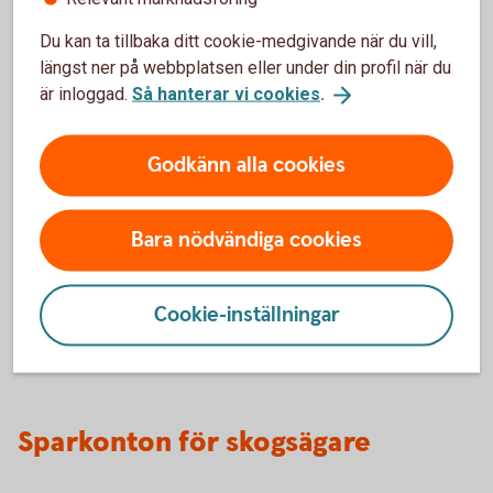
0 kr
Du kan ta tillbaka ditt cookie-medgivande när du vill,
Årsavgift
längst ner på webbplatsen eller under din profil när du
0 kr
1
är inloggad.
Så hanterar vi cookies
.
Godkänn alla cookies
Vid investering i fond och värdepapper
Tillbaka
1
tillkommer fondavgift och courtage. Väljer du
en annan värdepapperstjänst än
Värdepapperstjänst Bas betalar du en
Bara nödvändiga cookies
depåavgift.
Cookie-inställningar
Värdepapperstjänst
ISK
Sparkonton för skogsägare