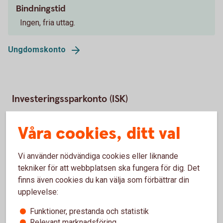
Bindningstid
Ingen, fria uttag.
Ungdomskonto
Investeringssparkonto (ISK)
Våra cookies, ditt val
Ränta
0,00 %
Vi använder nödvändiga cookies eller liknande
tekniker för att webbplatsen ska fungera för dig. Det
Bindningstid
finns även cookies du kan välja som förbättrar din
Ingen, fria uttag.
upplevelse:
Minsta insättning
Funktioner, prestanda och statistik
Relevant marknadsföring