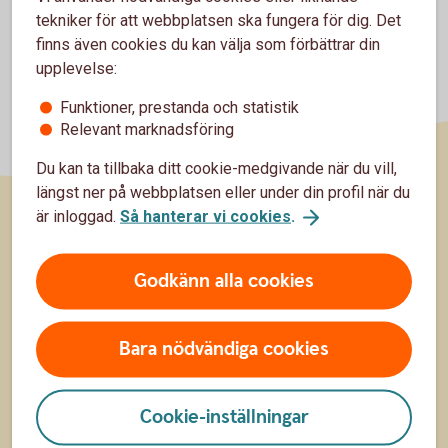
tekniker för att webbplatsen ska fungera för dig. Det
finns även cookies du kan välja som förbättrar din
upplevelse:
Funktioner, prestanda och statistik
Relevant marknadsföring
Du kan ta tillbaka ditt cookie-medgivande när du vill,
längst ner på webbplatsen eller under din profil när du
är inloggad.
Så hanterar vi cookies
.
Sidfot
Hitta snabbt
Godkänn alla cookies
Kontakta oss
Spärrhjälp
Bara nödvändiga cookies
Bli kund
Cookie-inställningar
Priser, räntor och kurser