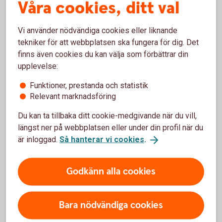
Våra cookies, ditt val
Vi använder nödvändiga cookies eller liknande
tekniker för att webbplatsen ska fungera för dig. Det
För att se detta innehåll behöver du först
finns även cookies du kan välja som förbättrar din
godkänna cookies för Funktioner, prestanda
upplevelse:
och statistik.
Funktioner, prestanda och statistik
Inställningar för cookies
Relevant marknadsföring
Du kan ta tillbaka ditt cookie-medgivande när du vill,
längst ner på webbplatsen eller under din profil när du
är inloggad.
Så hanterar vi cookies
.
Swedbank Economic Outlook
Godkänn alla cookies
Bankens konjunkturrapport presenterar de senaste
prognoserna för Sverige, Baltikum och de viktigaste
globala ekonomierna. Konjunkturrapporten utkommer
Bara nödvändiga cookies
två gånger per år med två uppdateringar däremellan.