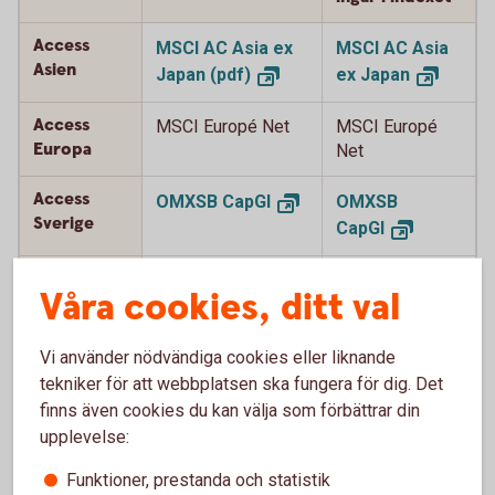
Access
MSCI AC Asia ex
MSCI AC Asia
Asien
Japan
(pdf)
ex
Japan
Access
MSCI Europé Net
MSCI Europé
Europa
Net
Access
OMXSB
CapGI
OMXSB
Sverige
CapGI
Access USA
MSCI USA
MSCI
USA
Våra cookies, ditt val
(pdf)
Vi använder nödvändiga cookies eller liknande
Access
MSCI Japan Net
MSCI Japan
Japan
tekniker för att webbplatsen ska fungera för dig. Det
(pdf)
Net
finns även cookies du kan välja som förbättrar din
upplevelse:
Access
MSCI World Net
MSCI World
Global
(pdf)
Net
Funktioner, prestanda och statistik