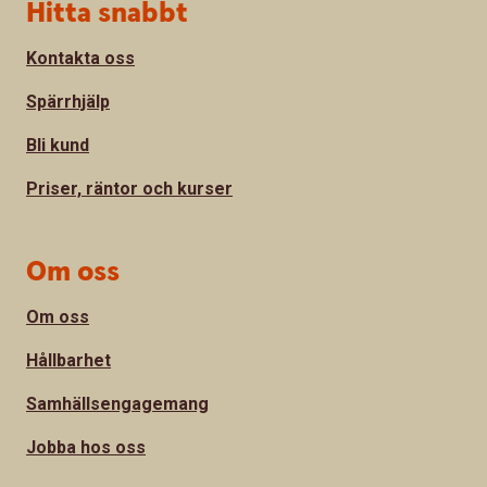
Sidfot
Hitta snabbt
Kontakta oss
Spärrhjälp
Bli kund
Priser, räntor och kurser
Om oss
Om oss
Hållbarhet
Samhällsengagemang
Jobba hos oss