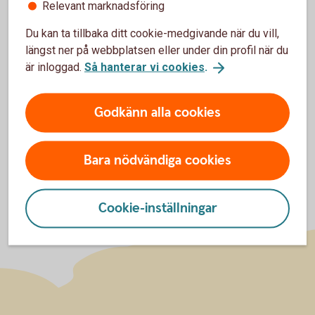
Relevant marknadsföring
Access Mix
OMXSB
CapGI
OMXSB
(aktiedel)
CapGI
Du kan ta tillbaka ditt cookie-medgivande när du vill,
längst ner på webbplatsen eller under din profil när du
Access Mix
OMRX Bond
OMRX Bond
är inloggad.
Så hanterar vi cookies
.
(räntedel)
All
All
Godkänn alla cookies
Bara nödvändiga cookies
Cookie-inställningar