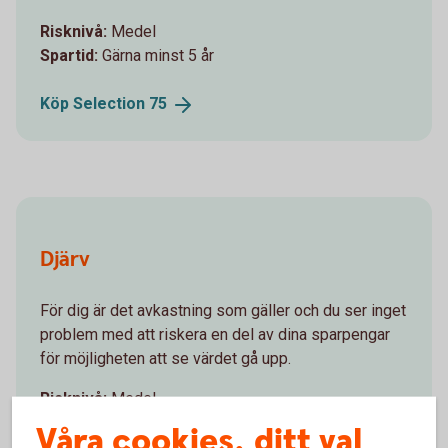
Risknivå:
Medel
Spartid:
Gärna minst 5 år
Köp Selection
75
Djärv
För dig är det avkastning som gäller och du ser inget
problem med att riskera en del av dina sparpengar
för möjligheten att se värdet gå upp.
Risknivå:
Medel
Spartid:
Gärna minst 5 år
Våra cookies, ditt val