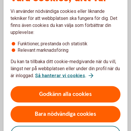
Köp Selection
100
Vi använder nödvändiga cookies eller liknande
tekniker för att webbplatsen ska fungera för dig. Det
finns även cookies du kan välja som förbättrar din
upplevelse:
Diagrammen visar fondernas normala fördelning.
Funktioner, prestanda och statistik
Relevant marknadsföring
Du kan ta tillbaka ditt cookie-medgivande när du vill,
En selectionfond är det enda du
längst ner på webbplatsen eller under din profil när du
är inloggad.
Så hanterar vi cookies
.
behöver
Godkänn alla cookies
Vad innehåller en selectionfond?
Bara nödvändiga cookies
Selectionfonderna investerar i andra fonder. Här kan
du se hur ditt sparande är investerat beroende på
vilket belopp och vilken selectionfond du valt.