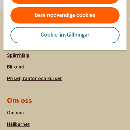
Bara nödvändiga cookies
Sidfot
Hitta snabbt
Cookie-inställningar
Kontakta oss
Spärrhjälp
Bli kund
Priser, räntor och kurser
Om oss
Om oss
Hållbarhet