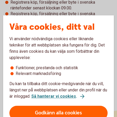
Registrera köp, försäljning eller byte i svenska
räntefonder senast klockan 09.00.
Registrera köp, försäljning eller byte i svenska
aktiefonder senast klockan 09.00.
Våra cookies, ditt val
Lägger du din order efter dessa bryttider, sker handeln
vanligtvis till nästa bankdags kurs.
Vi använder nödvändiga cookies eller liknande
Om du handlar med en extern fond är bryttid för registrering
tekniker för att webbplatsen ska fungera för dig. Det
av köp, försäljning och byte klockan 09.00. Observera dock
finns även cookies du kan välja som förbättrar din
att mottagande fondbolag kan ha en annan bryttid och att
upplevelse:
det därför inte är säkert att ordern får dagens kurs.
Funktioner, prestanda och statistik
Relevant marknadsföring
Du kan ta tillbaka ditt cookie-medgivande när du vill,
längst ner på webbplatsen eller under din profil när du
är inloggad.
Så hanterar vi cookies
.
Godkänn alla cookies