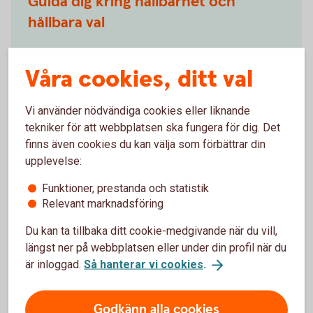
Guida dig kring hållbarhet och
hållbara val
Förklara vad som menas med hållbarhet, ESG
Våra cookies, ditt val
Beskriva hur en finansiell produkt kan vara hållbar
Berätta vilka hållbara val du kan göra
Vi använder nödvändiga cookies eller liknande
tekniker för att webbplatsen ska fungera för dig. Det
finns även cookies du kan välja som förbättrar din
upplevelse:
Ta in önskemål om hållbarhet och
Funktioner, prestanda och statistik
guida kring våra produkter
Relevant marknadsföring
Du kan ta tillbaka ditt cookie-medgivande när du vill,
Fråga vad du har för önskemål och krav på
längst ner på webbplatsen eller under din profil när du
hållbarhet i ditt sparande
är inloggad.
Så hanterar vi cookies
.
Förklara hur de produkter vi erbjuder motsvarar
dina krav
Dokumentera dina hållbarhetspreferenser och hur
Godkänn alla cookies
vår rekommendation möter dina önskemål