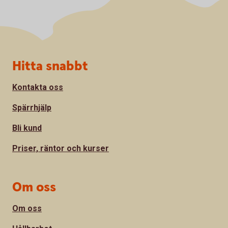
Sidfot
Hitta snabbt
Kontakta oss
Spärrhjälp
Bli kund
Priser, räntor och kurser
Om oss
Om oss