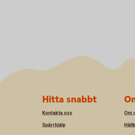
Sidfot
Hitta snabbt
Om
Kontakta oss
Om 
Spärrhjälp
Håll