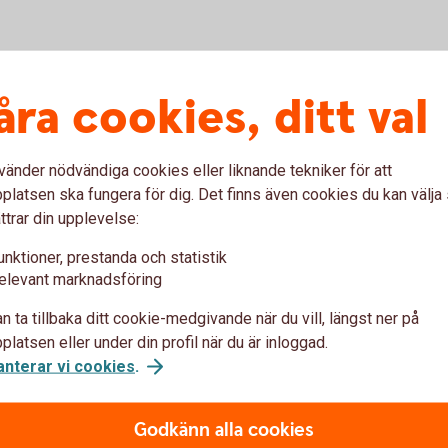
1 belönades vi med grön status och
åra cookies, ditt val
utifrån investeringar och utlåning.
vänder nödvändiga cookies eller liknande tekniker för att
latsen ska fungera för dig. Det finns även cookies du kan välj
bar utveckling – så bidrar vi
ttrar din upplevelse:
unktioner, prestanda och statistik
elevant marknadsföring
n ta tillbaka ditt cookie-medgivande när du vill, längst ner på
latsen eller under din profil när du är inloggad.
anterar vi cookies
.
Miljödata
Godkänn alla cookies