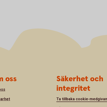
 oss
Säkerhet och
integritet
oss
barhet
Ta tillbaka cookie-medgiva