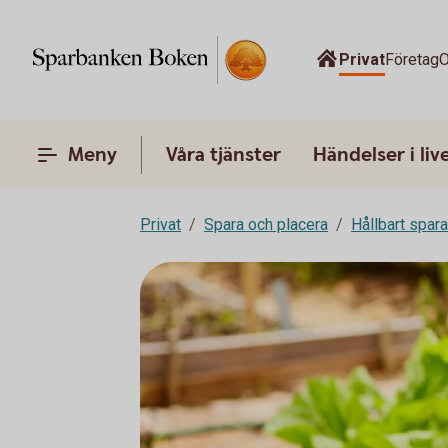
Privat
Företag
O
Meny
Våra tjänster
Händelser i liv
Privat
Spara och placera
Hållbart spar