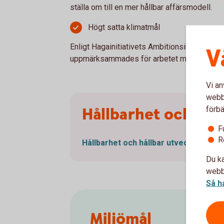
ställa om till en mer hållbar affärsmodell.
Högt satta klimatmål
Enligt Hagainitiativets Ambitionsindex 202
V
uppmärksammades för arbetet med klimatmål 
Vi an
webbp
Hållbarhet och håll
förbä
F
R
Hållbarhet och hållbar
utveckling
Du ka
webbp
Så h
Miljömål