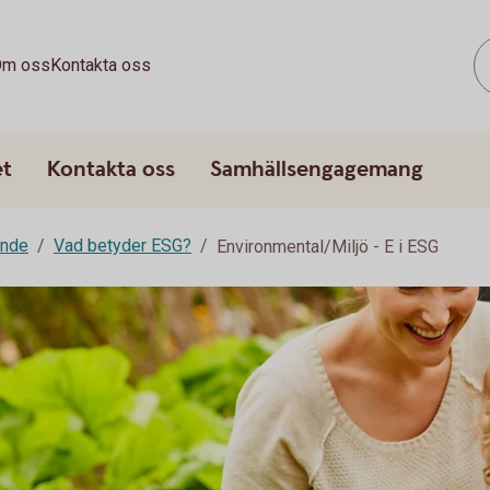
m oss
Kontakta oss
et
Kontakta oss
Samhällsengagemang
ande
Vad betyder ESG?
Environmental/Miljö - E i ESG