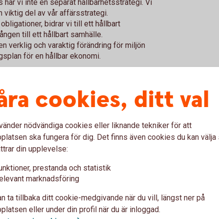
s har vi inte en separat hållbarhetsstrategi. Vi
h viktig del av vår affärsstrategi.
ligationer, bidrar vi till ett hållbart
gen till ett hållbart samhälle.
l en verklig och varaktig förändring för miljön
gsplan för en hållbar ekonomi.
vad du, enligt ESG (Environmental, Social,
rhet.
åra cookies, ditt val
vänder nödvändiga cookies eller liknande tekniker för att
Hållbara inv
latsen ska fungera för dig. Det finns även cookies du kan välj
ttrar din upplevelse:
unktioner, prestanda och statistik
e
Hållbart värdeskapande
elevant marknadsföring
n ta tillbaka ditt cookie-medgivande när du vill, längst ner på
latsen eller under din profil när du är inloggad.