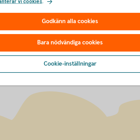
anterar vi cookies
.
av fonder
ESG visar vä
Godkänn alla cookies
Vad betyder ESG?
Bara nödvändiga cookies
Cookie-inställningar