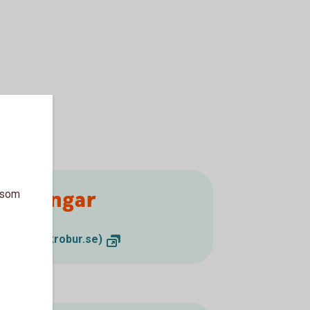
esteringar
a som
 (swedbankrobur.se)