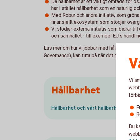
Då hållbarhet är ett viktigt område för os
har i stället hållbarhet som en naturlig oc
Med Robur och andra initiativ, som gröna ob
finansiellt ekosystem som stödjer övergån
Vi stödjer externa initiativ som bidrar til
och samhället - till exempel EU:s handlin
Läs mer om hur vi jobbar med hållbarhet och 
Governance), kan titta på när det gäller hållba
V
Vi an
Hållbarhet
webbp
förbä
F
Hållbarhet och vårt hållbarhetsarbet
R
Du ka
webbp