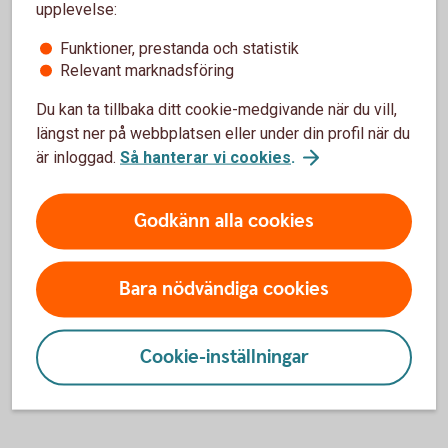
upplevelse:
Funktioner, prestanda och statistik
Relevant marknadsföring
Kvittning av förluster och utgifter
i kapital – möjligt eller inte?
Du kan ta tillbaka ditt cookie-medgivande när du vill,
längst ner på webbplatsen eller under din profil när du
Kapitalförsäkring – NEJ
är inloggad.
Så hanterar vi cookies
.
För kapitalförsäkringar är schablonskatten en definitiv
Godkänn alla cookies
källskatt utan koppling till andra inkomster och utgifter. Det
betyder att den schablonmässiga avkastningen inte kan
kvittas mot förluster och utgifter i kapital.
Bara nödvändiga cookies
Investeringssparkonto (ISK) – JA
Cookie-inställningar
Schablonintäkten på ett investeringssparkonto kan däremot
kvittas mot förluster och utgifter i kapital.