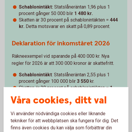
Schablonintäkt:
Statslåneräntan 1,96 plus 1
procent gånger 50 000 blir
1 480 kr.
Skatten är 30 procent på schablonintäkten =
444
kr.
Detta motsvarar en skatt på 0,89 procent.
Deklaration för inkomståret 2026
Räkneexempel vid sparande på 400 000 kr. Nya
regler för 2026 är att 300 000 kronor är skattefritt.
Schablonintäkt
: Statslåneräntan 2,55 plus 1
procent gånger 100 000 blir
3 550
kr.
Skatten är 30 procent på schablonintäkten =
1
065
kr
. Detta motsvarar en skatt på 1,065
Våra cookies, ditt val
procent.
Vi använder nödvändiga cookies eller liknande
tekniker för att webbplatsen ska fungera för dig. Det
finns även cookies du kan välja som förbättrar din