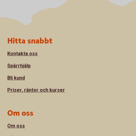
Sidfot
Hitta snabbt
Kontakta oss
Spärrhjälp
Bli kund
Priser, räntor och kurser
Om oss
Om oss