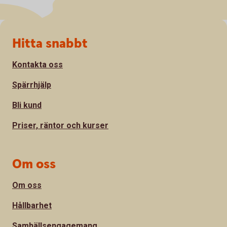
Sidfot
Hitta snabbt
Kontakta oss
Spärrhjälp
Bli kund
Priser, räntor och kurser
Om oss
Om oss
Hållbarhet
Samhällsengagemang