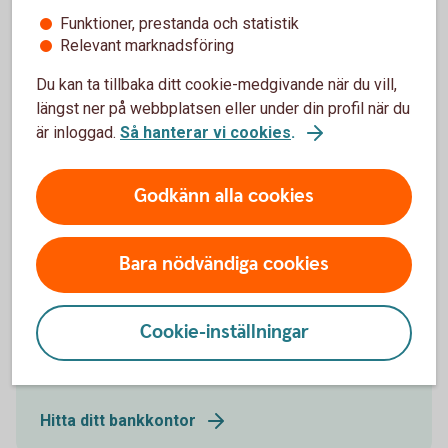
Börja spara i Kapitalspar Barn
Funktioner, prestanda och statistik
Relevant marknadsföring
Du kan ta tillbaka ditt cookie-medgivande när du vill,
Ring oss
längst ner på webbplatsen eller under din profil när du
Öppet vardagar 08.00-18.00. Stängt helger och röda
är inloggad.
Så hanterar vi cookies
.
dagar.
Godkänn alla cookies
Ring 0430-735 00
Bara nödvändiga cookies
Besök oss
Cookie-inställningar
Välkommen till ett av våra kontor så hjälper vi dig.
Hitta ditt bankkontor