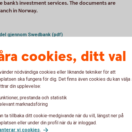
he bank's investment services. The documents are
ranch in Norway.
ndel gjennom Swedbank (pdf)
pdf)
åra cookies, ditt val
nyttet til finansielle instrumenter (pdf)
)
vänder nödvändiga cookies eller liknande tekniker för att
genkapitalinstrumenter når vi er
latsen ska fungera för dig. Det finns även cookies du kan välj
ttrar din upplevelse:
eldsinstrumenter når vi er
unktioner, prestanda och statistik
elevant marknadsföring
nester næringsforhold (pdf)
gstjenester kontoavtale næringsforhold
n ta tillbaka ditt cookie-medgivande när du vill, längst ner på
latsen eller under din profil när du är inloggad.
del gjennom Swedbank (pdf)
anterar vi cookies
.