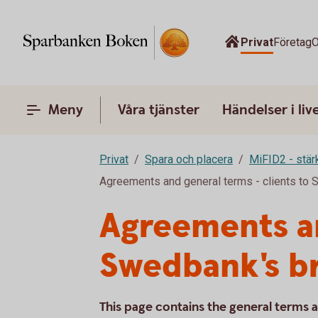
Privat
Företag
O
Meny
Våra tjänster
Händelser i liv
Privat
Spara och placera
MiFID2 - stä
Agreements and general terms - clients t
Agreements an
Swedbank's b
This page contains the general terms a