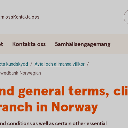
m oss
Kontakta oss
et
Kontakta oss
Samhällsengagemang
rkts kundskydd
Avtal och allmänna villkor
o Swedbank Norwegian
d general terms, cli
ranch in Norway
nd conditions as well as certain other essential