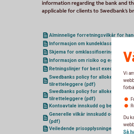
information regarding the bank and t
applicable for clients to Swedbank's b
Alminnelige forretningsvilkår for ha
Informasjon om kundeklassifisering (
V
Skjema for omklassifisering (pdf)
Informasjon om risiko og egenskaper k
Retningslinjer for best execution (pdf
Vi an
Swedbanks policy for allokering av e
webbp
tilretteleggere (pdf)
förbä
Swedbanks policy for allokering av gj
tilretteleggere (pdf)
F
R
Kontoavtale innskudd og betalingstje
Generelle vilkår innskudd og betalin
Du ka
(pdf)
webbp
Veiledende prisopplysninger for han
Så h