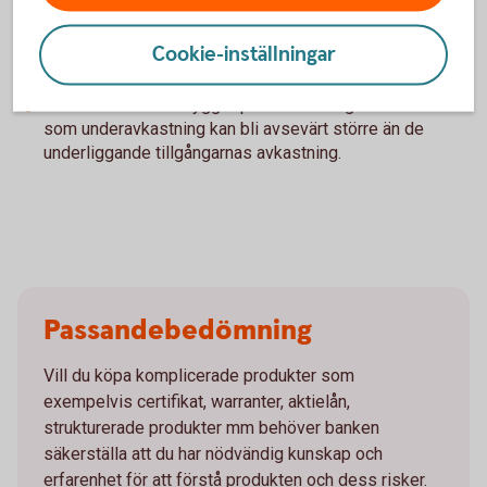
Din maximala förlust för innehavda optioner kan
motsvara hela det satsade kapitalet och risken är
Cookie-inställningar
vanligen betydligt större än en placering i de
underliggande tillgångarna.
Dessa instrument bygger på en hävstång så både över-
som underavkastning kan bli avsevärt större än de
underliggande tillgångarnas avkastning.
Passandebedömning
Vill du köpa komplicerade produkter som
exempelvis certifikat, warranter, aktielån,
strukturerade produkter mm behöver banken
säkerställa att du har nödvändig kunskap och
erfarenhet för att förstå produkten och dess risker.