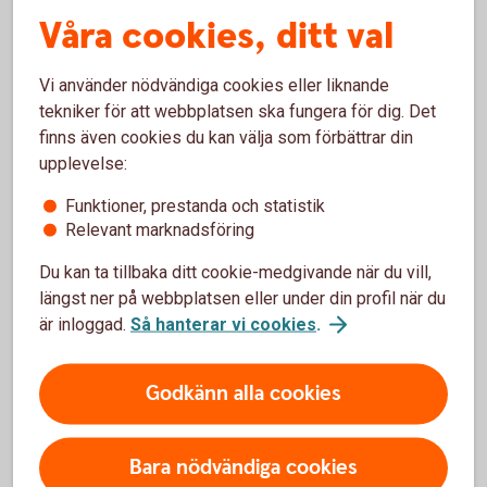
Våra cookies, ditt val
För- och nackdelar med
Vi använder nödvändiga cookies eller liknande
aktiederivat (optioner)
tekniker för att webbplatsen ska fungera för dig. Det
finns även cookies du kan välja som förbättrar din
upplevelse:
Fördelar
Funktioner, prestanda och statistik
Relevant marknadsföring
Kan användas till att skydda ett innehav mot
kursnedgång.
Du kan ta tillbaka ditt cookie-medgivande när du vill,
Kan ge en ökad avkastning med en mindre kapitalinsats
längst ner på webbplatsen eller under din profil när du
än vad som krävs för att göra en motsvarande affär
är inloggad.
Så hanterar vi cookies
.
direkt i den underliggande tillgången.
Godkänn alla cookies
Nackdelar
Förlustrisken kan vara obegränsad, vid utfärdande utan
Bara nödvändiga cookies
innehav av underliggande produkt.