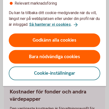
Relevant marknadsföring
Du kan ta tillbaka ditt cookie-medgivande när du vill,
längst ner på webbplatsen eller under din profil när du
Tjänstekostnader
är inloggad.
Så hanterar vi cookies
.
Detta är kostnader och avgifter som kan tas ut för
olika tjänster. Exempel på tjänstekostnader är
Godkänn alla cookies
kostnaden du har för portföljförvaltning eller för
rådgivning.
Bara nödvändiga cookies
Cookie-inställningar
Kostnader för fonder och andra
värdepapper
Den vanligaste kostnaden är förvaltningsavgift för