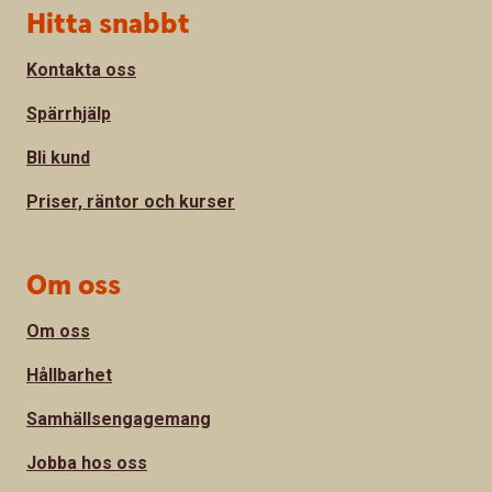
Sidfot
Hitta snabbt
Kontakta oss
Spärrhjälp
Bli kund
Priser, räntor och kurser
Om oss
Om oss
Hållbarhet
Samhällsengagemang
Jobba hos oss