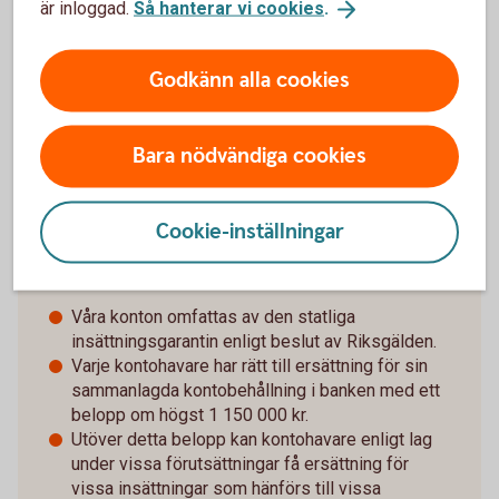
är inloggad.
Så hanterar vi cookies
.
insättningen ska ha gjorts inom de senaste 12 månaderna
och en insättare som vill ansöka om tilläggsbelopp måste
själv skicka in en ansökan till Riksgälden och visa att
Godkänn alla cookies
insättningarna avser medel som kan ge rätt till
tilläggsbelopp. En sådan ansökan kan skickas in till
Riksgälden först efter att ett ersättningsfall har inträffat.
Bara nödvändiga cookies
Cookie-inställningar
Snabbfakta
Våra konton omfattas av den statliga
insättningsgarantin enligt beslut av Riksgälden.
Varje kontohavare har rätt till ersättning för sin
sammanlagda kontobehållning i banken med ett
belopp om högst 1 150 000 kr.
Utöver detta belopp kan kontohavare enligt lag
under vissa förutsättningar få ersättning för
vissa insättningar som hänförs till vissa