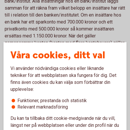
bank/institut. Alla insättningar hos en bank/institut läggs
samman för att räkna fram vilket belopp en insättare har rätt
till i relation till den banken/institutet. Om en insättare hos
en bank har ett sparkonto med 700.000 kronor och ett
privatkonto med 500.000 kronor så kommer insättaren
ersättas med 1.150.000 kronor. När det gäller
gemensamma konton (konton med flera kontohavare) gäller
dock maxvärdet på 1.150.000 kronor för varje insättare.
Våra cookies, ditt val
I vissa fall kan en insättare, som har mer än 1.150.000
Vi använder nödvändiga cookies eller liknande
kronor på ett inlåningskonto i en bank/institut, ha rätt till ett
tekniker för att webbplatsen ska fungera för dig. Det
tilläggsbelopp ur den statliga insättningsgarantin. Lagen
finns även cookies du kan välja som förbättrar din
anger att en insättare kan ha rätt till ett tilläggsbelopp på
upplevelse:
upp till 5 miljoner kronor för insättningar som är kopplade
till vissa i lagen angivna livshändelser, exempelvis
Funktioner, prestanda och statistik
försäljning av privatbostad, försäkringsutbetalning,
Relevant marknadsföring
upphörande av anställning, bodelning, pension, sjukdom,
Du kan ta tillbaka ditt cookie-medgivande när du vill,
invaliditet eller dödsfall. När det gäller tilläggsbeloppet
längst ner på webbplatsen eller under din profil när du
gäller vissa särskilda regler. Det krävs exempelvis att