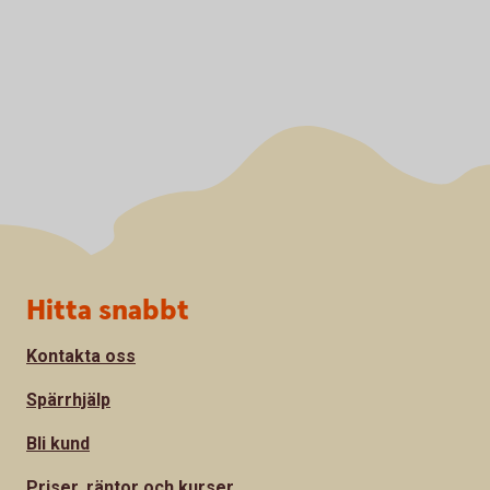
Sidfot
Hitta snabbt
Kontakta oss
Spärrhjälp
Bli kund
Priser, räntor och kurser