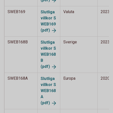
SWEB169
Valuta
2023-
Slutliga
villkor S
WEB169
(pdf)
SWEB168B
Sverige
2023-
Slutliga
villkor S
WEB168
B
(pdf)
SWEB168A
Europa
2020-
Slutliga
villkor S
WEB168
A
(pdf)