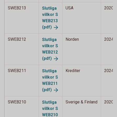
SWEB213
USA
2020-
Slutliga
villkor S
WEB213
(pdf)
SWEB212
Norden
2024-
Slutliga
villkor S
WEB212
(pdf)
SWEB211
Krediter
2024-
Slutliga
villkor S
WEB211
(pdf)
SWEB210
Sverige & Finland
2020-
Slutliga
villkor S
WEB210