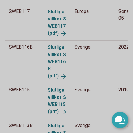
SWEB117
Europa
Senast
Slutliga
05
villkor S
WEB117
(pdf)
SWEB116B
Sverige
2022-
Slutliga
villkor S
WEB116
B
(pdf)
SWEB115
Sverige
2019-
Slutliga
villkor S
WEB115
(pdf)
SWEB113B
Sverige
2022-
Slutliga
villkor S