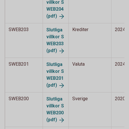
villkor S
WEB204
(pdf)
SWEB203
Krediter
2024-
Slutliga
villkor S
WEB203
(pdf)
SWEB201
Valuta
2024-
Slutliga
villkor S
WEB201
(pdf)
SWEB200
Sverige
2020-
Slutliga
villkor S
WEB200
(pdf)