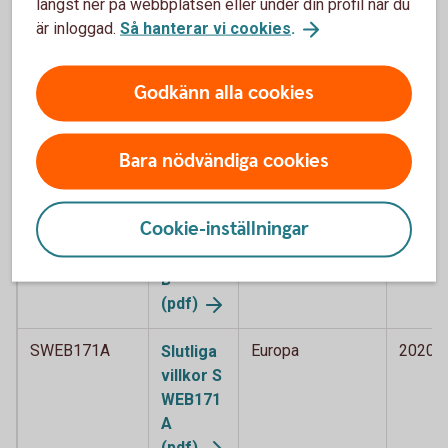
längst ner på webbplatsen eller under din profil när du
WEB170
är inloggad.
Så hanterar vi cookies
.
(pdf)
SWEB172
Valuta
2023-
Slutliga
Godkänn alla cookies
villkor S
WEB172
Bara nödvändiga cookies
(pdf)
SWEB171B
Sverige
2023-
Slutliga
Cookie-inställningar
villkor S
WEB171
B
(pdf)
SWEB171A
Europa
2020-
Slutliga
villkor S
WEB171
A
(pdf)