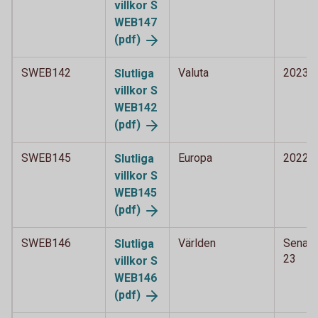
villkor S
WEB147
(pdf)
SWEB142
Valuta
2023-
Slutliga
villkor S
WEB142
(pdf)
SWEB145
Europa
2022-
Slutliga
villkor S
WEB145
(pdf)
SWEB146
Världen
Senast
Slutliga
23
villkor S
WEB146
(pdf)