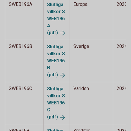
SWEB196A
Europa
2020-
Slutliga
villkor S
WEB196
A
(pdf)
SWEB196B
Sverige
2024-
Slutliga
villkor S
WEB196
B
(pdf)
SWEB196C
Världen
2024-
Slutliga
villkor S
WEB196
C
(pdf)
SWEB198
Krediter
2024-
Slutliga