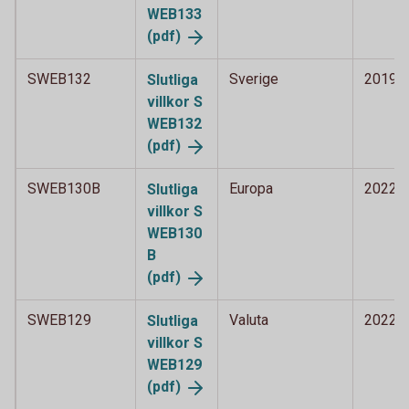
WEB133
(pdf)
SWEB132
Sverige
2019-
Slutliga
villkor S
WEB132
(pdf)
SWEB130B
Europa
2022-
Slutliga
villkor S
WEB130
B
(pdf)
SWEB129
Valuta
2022-
Slutliga
villkor S
WEB129
(pdf)