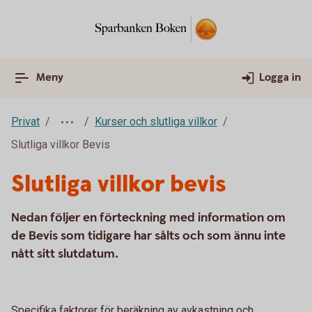
Meny
Logga in
Privat
Kurser och slutliga villkor
Slutliga villkor Bevis
Slutliga villkor bevis
Nedan följer en förteckning med information om
de Bevis som tidigare har sålts och som ännu inte
nått sitt slutdatum.
Specifika faktorer för beräkning av avkastning och