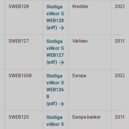
SWEB128
Krediter
2023-
Slutliga
villkor S
WEB128
(pdf)
SWEB127
Världen
2019-
Slutliga
villkor S
WEB127
(pdf)
SWEB126B
Europa
2022-
Slutliga
villkor S
WEB126
B
(pdf)
SWEB125
Europa banker
2019-
Slutliga
villkor S