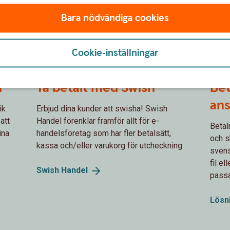
Bara nödvändiga cookies
Cookie-inställningar
r
Ta betalt med Swish
Bet
ans
ik
Erbjud dina kunder att swisha! Swish
att
Handel förenklar framför allt för e-
Betal
ina
handelsföretag som har fler betalsätt,
och sk
kassa och/eller varukorg för utcheckning.
svens
fil e
Swish
Handel
passa
Lösn