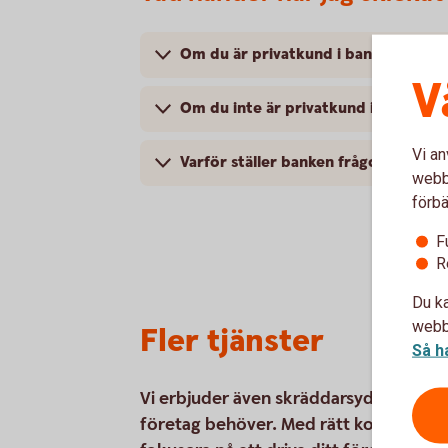
Om du är privatkund i banken
V
Om du inte är privatkund i banken
Vi an
Varför ställer banken frågor om ditt
webbp
förbä
F
R
Du ka
webbp
Fler tjänster
Så h
Vi erbjuder även skräddarsydda lösnin
företag behöver. Med rätt konton, kort