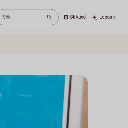
Sök
Bli kund
Logga in
g