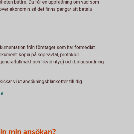
heten bättre. Du får en uppfattning om vad som
över ekonomin så det finns pengar att betala
dokumentation från företaget som har förmedlat
kument: kopia på köpeavtal, protokoll,
(generalfullmakt och likvidintyg) och bolagsordning.
ickar vi ut ansökningsblanketter till dig.
se
 in min ansökan?