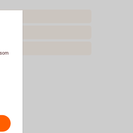
a som