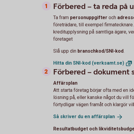
Förbered – ta reda på 
Ta fram
personuppgifter
och
adress
företrädare, till exempel firmatecknare.
kreditupplysning på samtliga ägare, v
företaget
Slå upp din
branschkod/SNI-kod
.
Hitta din SNI-kod
(verksamt.se)
Förbered – dokument s
Affärsplan
Att starta företag börjar ofta med en id
lösning på, eller kanske något du vill fö
förtydligar vägen framåt och klargör v
Så skriver du en
affärsplan
Resultatbudget och likviditetsbudg