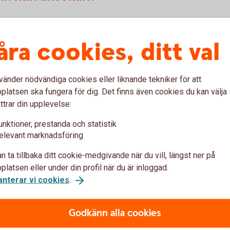
åra cookies, ditt val
vänder nödvändiga cookies eller liknande tekniker för att
 företag?
latsen ska fungera för dig. Det finns även cookies du kan välj
ttrar din upplevelse:
unktioner, prestanda och statistik
elevant marknadsföring
n ta tillbaka ditt cookie-medgivande när du vill, längst ner på
latsen eller under din profil när du är inloggad.
anterar vi cookies
.
gar och ännu fler tjänster beroende på vad du och ditt
Godkänn alla cookies
 och smidiga sätt att betala och ta betalt kan du