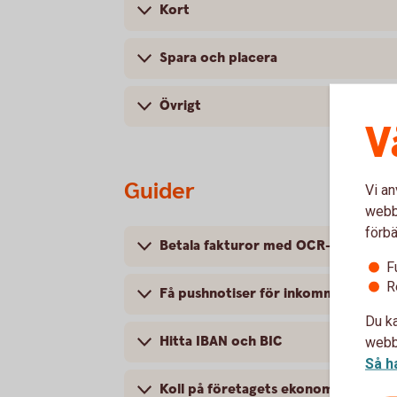
Kort
Spara och placera
Övrigt
V
Guider
Vi an
webbp
förbä
Betala fakturor med OCR-scanner
F
R
Få pushnotiser för inkommen swishb
Du ka
Hitta IBAN och BIC
webbp
Så h
Koll på företagets ekonomi