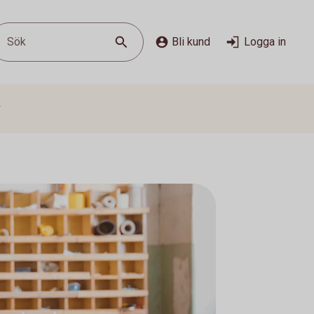
Sök
Bli kund
Logga in
g