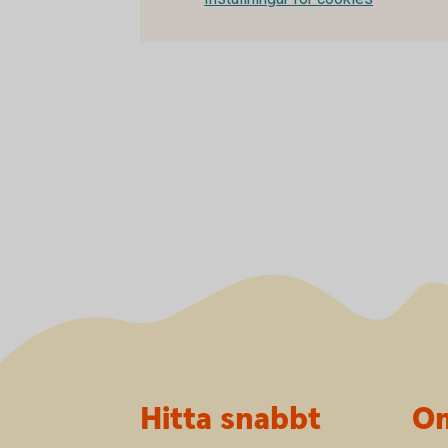
Sidfot
Hitta snabbt
Om