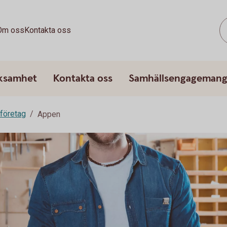
Om oss
Kontakta oss
rksamhet
Kontakta oss
Samhällsengageman
 företag
Appen