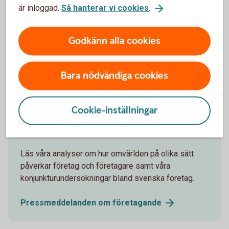
är inloggad.
Så hanterar vi cookies
.
Konjunkturbevakning och löpande omvärldsanalyser
kring svensk och internationell ekonomi.
Godkänn alla cookies
Prenumerera på Swedbank Makroanalys
(swedbank-research.com)
Bara nödvändiga cookies
Cookie-inställningar
Pressmeddelanden
Läs våra analyser om hur omvärlden på olika sätt
påverkar företag och företagare samt våra
konjunkturundersökningar bland svenska företag.
Pressmeddelanden om
företagande