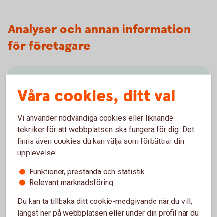
Analyser och annan information
för företagare
Aktiellt
Våra cookies, ditt val
Dagliga bolagsanalyser, börskommentarer,
aktierekommendationer, förvaltarkommentarer och
Vi använder nödvändiga cookies eller liknande
tips runt pension och privatekonomi.
tekniker för att webbplatsen ska fungera för dig. Det
finns även cookies du kan välja som förbättrar din
Aktiellt
(swedbank-aktiellt.se)
upplevelse:
Funktioner, prestanda och statistik
Relevant marknadsföring
Du kan ta tillbaka ditt cookie-medgivande när du vill,
Makroanalys
längst ner på webbplatsen eller under din profil när du